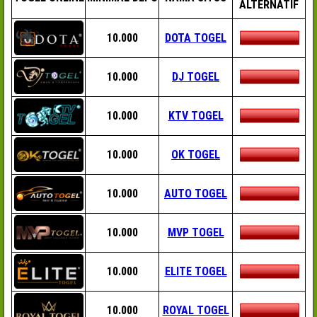
ALTERNATIF
10.000
DOTA TOGEL
10.000
DJ TOGEL
10.000
KTV TOGEL
10.000
OK TOGEL
10.000
AUTO TOGEL
10.000
MVP TOGEL
10.000
ELITE TOGEL
10.000
ROYAL TOGEL