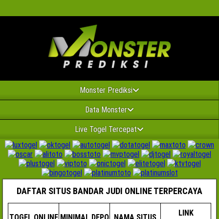
Monster Prediksi
Data Monster
Live Togel Tercepat
DAFTAR SITUS BANDAR JUDI ONLINE TERPERCAYA
LINK
TOGEL ONLINE
MINIMAL DEPO
NAMA SITUS