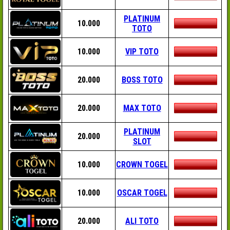
PLATINUM
10.000
TOTO
10.000
VIP TOTO
20.000
BOSS TOTO
20.000
MAX TOTO
PLATINUM
20.000
SLOT
10.000
CROWN TOGEL
10.000
OSCAR TOGEL
20.000
ALI TOTO