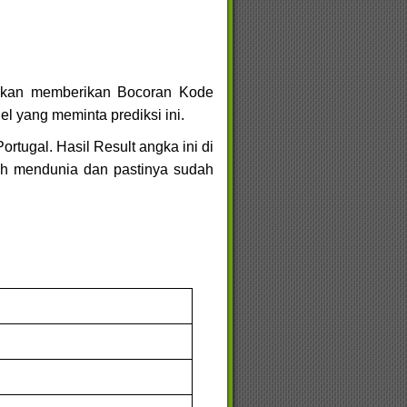
 akan memberikan Bocoran Kode
l yang meminta prediksi ini.
tugal. Hasil Result angka ini di
dah mendunia dan pastinya sudah