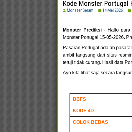
Kode Monster Portugal 
Monster Seram
14 Mei 2026
Monster Prediksi
- Hallo para
Monster Portugal 15-05-2026. Pr
Pasaran Portugal adalah pasaran
ambil langsung dari situs resmi
teruji tidak curang. Hasil data Po
Ayo kita lihat saja secara langsu
BBFS
KODE 4D
COLOK BEBAS