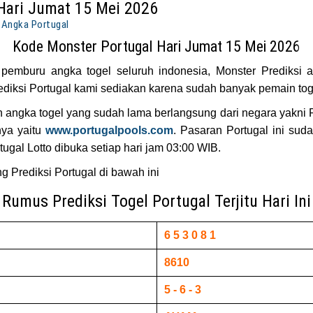
Hari Jumat 15 Mei 2026
Angka Portugal
Kode Monster Portugal Hari Jumat 15 Mei 2026
 pemburu angka togel seluruh indonesia, Monster Prediksi
ediksi Portugal kami sediakan karena sudah banyak pemain toge
 angka togel yang sudah lama berlangsung dari negara yakni Por
nya yaitu
www.portugalpools.com
. Pasaran Portugal ini su
rtugal Lotto dibuka setiap hari jam 03:00 WIB.
ng Prediksi Portugal di bawah ini
Rumus Prediksi Togel Portugal Terjitu Hari Ini
6 5 3 0 8 1
8610
5 - 6 - 3