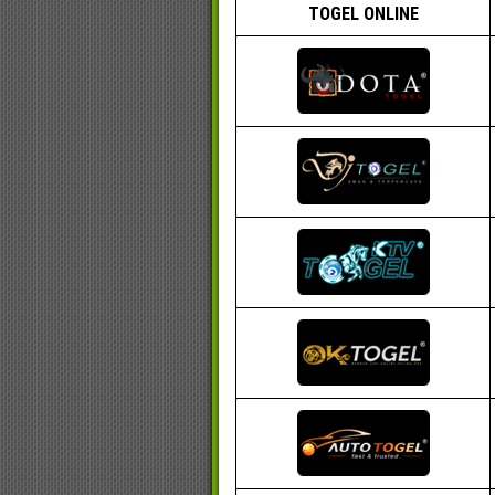
TOGEL ONLINE