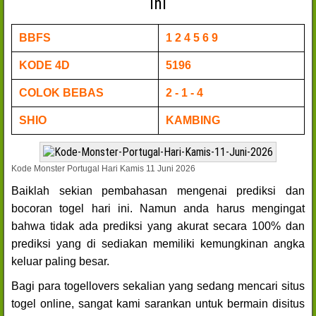
Ini
BBFS
1 2 4 5 6 9
KODE 4D
5196
COLOK BEBAS
2 - 1 - 4
SHIO
KAMBING
Kode Monster Portugal Hari Kamis 11 Juni 2026
Baiklah sekian pembahasan mengenai prediksi dan
bocoran togel hari ini. Namun anda harus mengingat
bahwa tidak ada prediksi yang akurat secara 100% dan
prediksi yang di sediakan memiliki kemungkinan angka
keluar paling besar.
Bagi para togellovers sekalian yang sedang mencari situs
togel online, sangat kami sarankan untuk bermain disitus