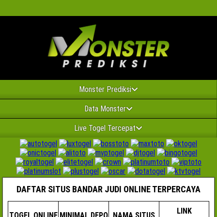
Monster Prediksi
Data Monster
Live Togel Tercepat
DAFTAR SITUS BANDAR JUDI ONLINE TERPERCAYA
LINK
TOGEL ONLINE
MINIMAL DEPO
NAMA SITUS