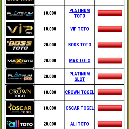
PLATINUM
10.000
TOTO
10.000
VIP TOTO
20.000
BOSS TOTO
20.000
MAX TOTO
PLATINUM
20.000
SLOT
10.000
CROWN TOGEL
10.000
OSCAR TOGEL
20.000
ALI TOTO