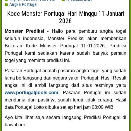
Angka Portugal
Kode Monster Portugal Hari Minggu 11 Januari
2026
Monster Prediksi
- Hallo para pemburu angka togel
seluruh indonesia, Monster Prediksi akan memberikan
Bocoran Kode Monster Portugal 11-01-2026. Prediksi
Portugal kami sediakan karena sudah banyak pemain
togel yang meminta prediksi ini.
Pasaran Portugal adalah pasaran angka togel yang sudah
lama berlangsung dari negara yakni Portugal. Hasil Result
angka ini di ambil langsung dari situs resminya yaitu
www.portugalpools.com
. Pasaran Portugal ini sudah
mendunia dan pastinya sudah teruji tidak curang. Hasil
data Portugal Lotto dibuka setiap hari jam 03:00 WIB.
Ayo kita lihat saja secara langsung Prediksi Portugal di
bawah ini