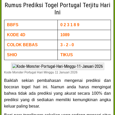
Rumus Prediksi Togel Portugal Terjitu Hari
Ini
BBFS
0 2 3 1 8 9
KODE 4D
1089
COLOK BEBAS
3 - 2 - 0
SHIO
TIKUS
Kode Monster Portugal Hari Minggu 11 Januari 2026
Baiklah sekian pembahasan mengenai prediksi dan
bocoran togel hari ini. Namun anda harus mengingat
bahwa tidak ada prediksi yang akurat secara 100% dan
prediksi yang di sediakan memiliki kemungkinan angka
keluar paling besar.