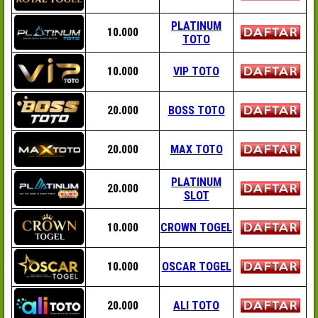
PLATINUM
10.000
TOTO
10.000
VIP TOTO
20.000
BOSS TOTO
20.000
MAX TOTO
PLATINUM
20.000
SLOT
10.000
CROWN TOGEL
10.000
OSCAR TOGEL
20.000
ALI TOTO