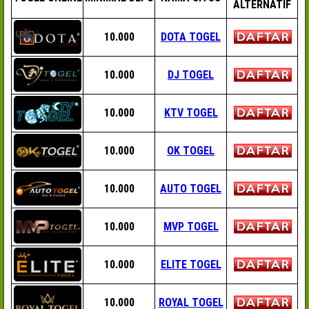
ALTERNATIF
10.000
DOTA TOGEL
10.000
DJ TOGEL
10.000
KTV TOGEL
10.000
OK TOGEL
10.000
AUTO TOGEL
10.000
MVP TOGEL
10.000
ELITE TOGEL
10.000
ROYAL TOGEL