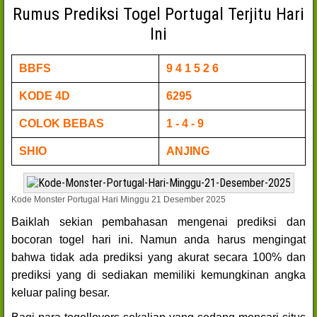
Rumus Prediksi Togel Portugal Terjitu Hari
Ini
BBFS
9 4 1 5 2 6
KODE 4D
6295
COLOK BEBAS
1 - 4 - 9
SHIO
ANJING
Kode Monster Portugal Hari Minggu 21 Desember 2025
Baiklah sekian pembahasan mengenai prediksi dan
bocoran togel hari ini. Namun anda harus mengingat
bahwa tidak ada prediksi yang akurat secara 100% dan
prediksi yang di sediakan memiliki kemungkinan angka
keluar paling besar.