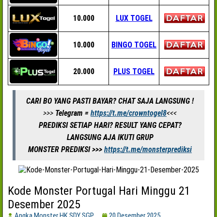
10.000
LUX TOGEL
10.000
BINGO TOGEL
20.000
PLUS TOGEL
CARI BO YANG PASTI BAYAR? CHAT SAJA LANGSUNG !
>>>
Telegram =
https://t.me/crowntogel8
<<<
PREDIKSI SETIAP HARI? RESULT YANG CEPAT?
LANGSUNG AJA IKUTI GRUP
MONSTER PREDIKSI >>>
https://t.me/monsterprediksi
Kode Monster Portugal Hari Minggu 21
Desember 2025
Angka Monster HK SDY SGP
20 Desember 2025