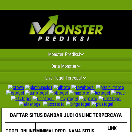
Monster Prediksi
Data Monster
Live Togel Tercepat
DAFTAR SITUS BANDAR JUDI ONLINE TERPERCAYA
LINK
TOGEL ONLINE
MINIMAL DEPO
NAMA SITUS