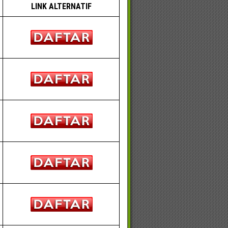
LINK ALTERNATIF