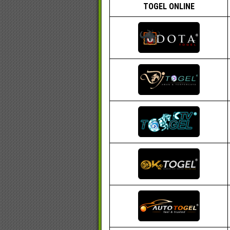
TOGEL ONLINE