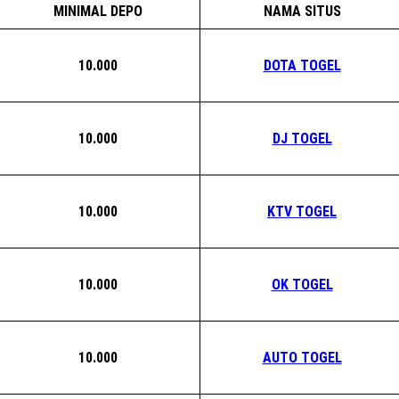
MINIMAL DEPO
NAMA SITUS
10.000
DOTA TOGEL
10.000
DJ TOGEL
10.000
KTV TOGEL
10.000
OK TOGEL
10.000
AUTO TOGEL