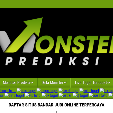
Monster Prediksi
Data Monster
Live Togel Tercepat
DAFTAR SITUS BANDAR JUDI ONLINE TERPERCAYA