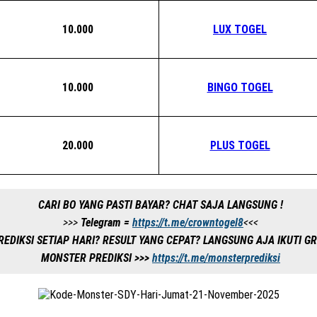
10.000
LUX TOGEL
10.000
BINGO TOGEL
20.000
PLUS TOGEL
CARI BO YANG PASTI BAYAR? CHAT SAJA LANGSUNG !
>>>
Telegram =
https://t.me/crowntogel8
<<<
REDIKSI SETIAP HARI? RESULT YANG CEPAT? LANGSUNG AJA IKUTI G
MONSTER PREDIKSI >>>
https://t.me/monsterprediksi