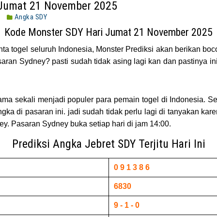
 Jumat 21 November 2025
Angka SDY
Kode Monster SDY Hari Jumat 21 November 2025
nta togel seluruh Indonesia, Monster Prediksi akan berikan boc
saran Sydney? pasti sudah tidak asing lagi kan dan pastinya in
a sekali menjadi populer para pemain togel di Indonesia. Sem
a di pasaran ini. jadi sudah tidak perlu lagi di tanyakan kare
ey. Pasaran Sydney buka setiap hari di jam 14:00.
Prediksi Angka Jebret SDY Terjitu Hari Ini
0 9 1 3 8 6
6830
9 - 1 - 0