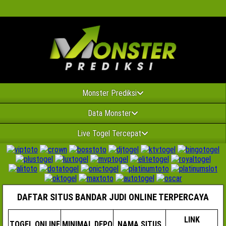
Monster Prediksi
Data Monster
Live Togel Tercepat
DAFTAR SITUS BANDAR JUDI ONLINE TERPERCAYA
LINK
TOGEL ONLINE
MINIMAL DEPO
NAMA SITUS