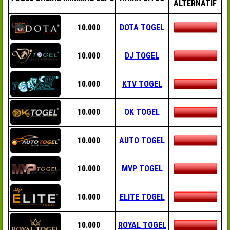
ALTERNATIF
10.000
DOTA TOGEL
10.000
DJ TOGEL
10.000
KTV TOGEL
10.000
OK TOGEL
10.000
AUTO TOGEL
10.000
MVP TOGEL
10.000
ELITE TOGEL
10.000
ROYAL TOGEL