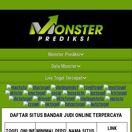
Monster Prediksi
Data Monster
Live Togel Tercepat
DAFTAR SITUS BANDAR JUDI ONLINE TERPERCAYA
LINK
TOGEL ONLINE
MINIMAL DEPO
NAMA SITUS