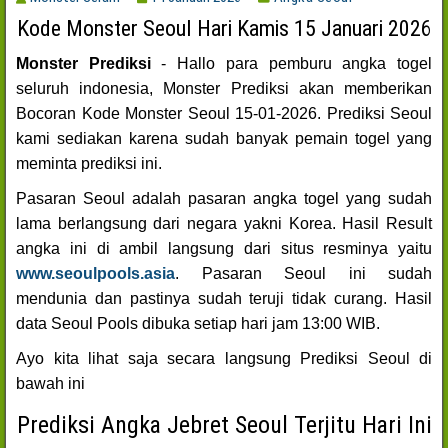
Kode Monster Seoul Hari Kamis 15 Januari 2026
Monster Prediksi
- Hallo para pemburu angka togel
seluruh indonesia, Monster Prediksi akan memberikan
Bocoran Kode Monster Seoul 15-01-2026. Prediksi Seoul
kami sediakan karena sudah banyak pemain togel yang
meminta prediksi ini.
Pasaran Seoul adalah pasaran angka togel yang sudah
lama berlangsung dari negara yakni Korea. Hasil Result
angka ini di ambil langsung dari situs resminya yaitu
www.seoulpools.asia
. Pasaran Seoul ini sudah
mendunia dan pastinya sudah teruji tidak curang. Hasil
data Seoul Pools dibuka setiap hari jam 13:00 WIB.
Ayo kita lihat saja secara langsung Prediksi Seoul di
bawah ini
Prediksi Angka Jebret Seoul Terjitu Hari Ini