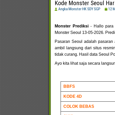
Kode Monster Seoul Har
Angka Monster HK SDY SGP
12 M
Monster Prediksi
- Hallo para
Monster Seoul 13-05-2026. Predi
Pasaran Seoul adalah pasaran a
ambil langsung dari situs resmi
tidak curang. Hasil data Seoul P
Ayo kita lihat saja secara langsu
BBFS
KODE 4D
COLOK BEBAS