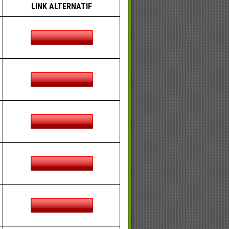
LINK ALTERNATIF