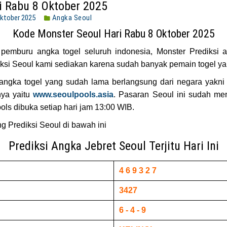
i Rabu 8 Oktober 2025
ktober 2025
Angka Seoul
Kode Monster Seoul Hari Rabu 8 Oktober 2025
 pemburu angka togel seluruh indonesia, Monster Prediksi
ksi Seoul kami sediakan karena sudah banyak pemain togel yan
ngka togel yang sudah lama berlangsung dari negara yakni K
nya yaitu
www.seoulpools.asia
. Pasaran Seoul ini sudah men
ools dibuka setiap hari jam 13:00 WIB.
ng Prediksi Seoul di bawah ini
Prediksi Angka Jebret Seoul Terjitu Hari Ini
4 6 9 3 2 7
3427
6 - 4 - 9