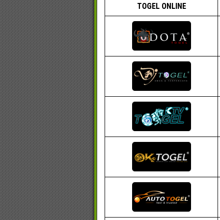
TOGEL ONLINE