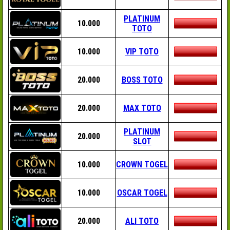
PLATINUM
10.000
TOTO
10.000
VIP TOTO
20.000
BOSS TOTO
20.000
MAX TOTO
PLATINUM
20.000
SLOT
10.000
CROWN TOGEL
10.000
OSCAR TOGEL
20.000
ALI TOTO