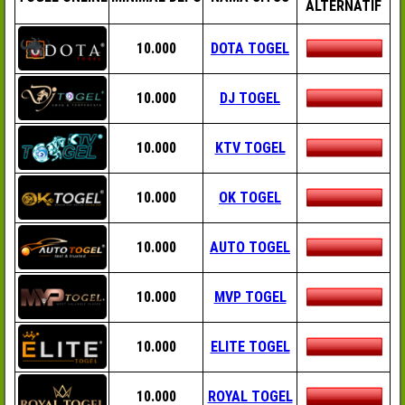
ALTERNATIF
10.000
DOTA TOGEL
10.000
DJ TOGEL
10.000
KTV TOGEL
10.000
OK TOGEL
10.000
AUTO TOGEL
10.000
MVP TOGEL
10.000
ELITE TOGEL
10.000
ROYAL TOGEL