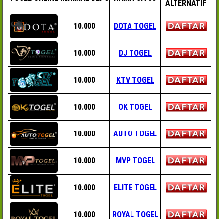
ALTERNATIF
10.000
DOTA TOGEL
10.000
DJ TOGEL
10.000
KTV TOGEL
10.000
OK TOGEL
10.000
AUTO TOGEL
10.000
MVP TOGEL
10.000
ELITE TOGEL
10.000
ROYAL TOGEL