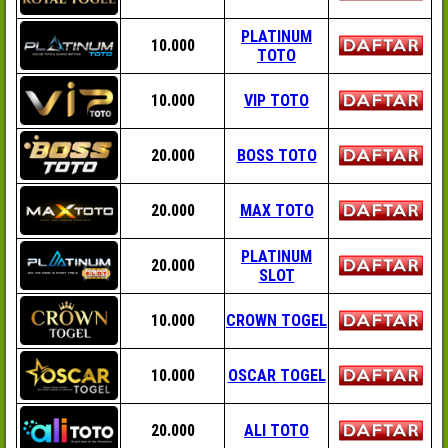
PLATINUM
10.000
TOTO
10.000
VIP TOTO
20.000
BOSS TOTO
20.000
MAX TOTO
PLATINUM
20.000
SLOT
10.000
CROWN TOGEL
10.000
OSCAR TOGEL
20.000
ALI TOTO