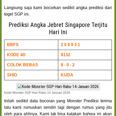
Langsung saja kami bocorkan sedikit angka prediksi dari
togel SGP ini.
Prediksi Angka Jebret Singapore Terjitu
Hari Ini
BBFS
2 0 8 9 3 1
KODE 4D
9132
COLOK BEBAS
8 - 0 - 2
SHIO
KUDA
Kode Monster SGP Hari Rabu 14 Januari 2026
Inilah sedikit data bocoran yang Monster Prediksi terima
lalu kami rumuskan sendiri lagi dengan rumus yang jitu
oleh para ahlinya. Kami tak bisa katakan bahwa ini akan