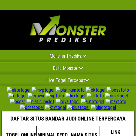
Monster Prediksi
Data Monster
Live Togel Tercepat
DAFTAR SITUS BANDAR JUDI ONLINE TERPERCAYA
LINK
TOGEL ONLINE
MINIMAL DEPO
NAMA SITUS