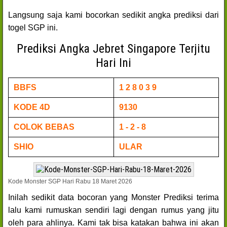
Langsung saja kami bocorkan sedikit angka prediksi dari
togel SGP ini.
Prediksi Angka Jebret Singapore Terjitu
Hari Ini
BBFS
1 2 8 0 3 9
KODE 4D
9130
COLOK BEBAS
1 - 2 - 8
SHIO
ULAR
Kode Monster SGP Hari Rabu 18 Maret 2026
Inilah sedikit data bocoran yang Monster Prediksi terima
lalu kami rumuskan sendiri lagi dengan rumus yang jitu
oleh para ahlinya. Kami tak bisa katakan bahwa ini akan