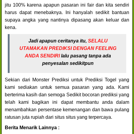
jitu 100% karena apapun pasaran ini fair dan kita sendiri
harus dapat menebaknya. Ini hanyalah sedikit bantuan
supaya angka yang nantinya dipasang akan keluar dan
kena.
Jadi apapun ceritanya itu,
SELALU
UTAMAKAN PREDIKSI DENGAN FEELING
ANDA SENDIRI
lalu pasang tanpa ada
penyesalan sedikitpun
Sekian dari Monster Prediksi untuk Prediksi Togel yang
kami sediakan untuk semua pasaran yang ada. Kami
berterima kasih dan semoga Sedikit bocoran prediksi yang
telah kami bagikan ini dapat membantu anda dalam
menambahkan persentase kemenangan dan bawa pulang
ratusan juta rupiah dari situs situs yang terpercaya.
Berita Menarik Lainnya :