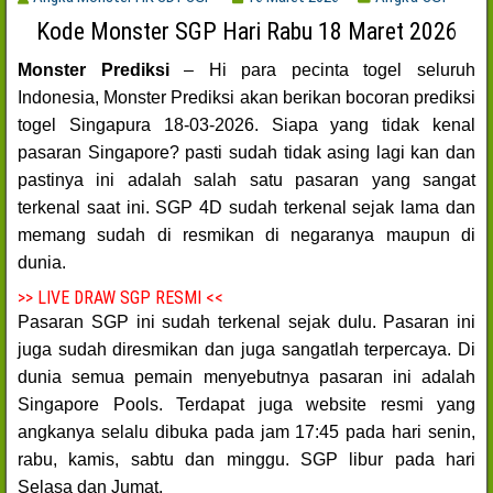
Kode Monster SGP Hari Rabu 18 Maret 2026
Monster Prediksi
– Hi para pecinta togel seluruh
Indonesia, Monster Prediksi akan berikan bocoran prediksi
togel Singapura 18-03-2026. Siapa yang tidak kenal
pasaran Singapore? pasti sudah tidak asing lagi kan dan
pastinya ini adalah salah satu pasaran yang sangat
terkenal saat ini. SGP 4D sudah terkenal sejak lama dan
memang sudah di resmikan di negaranya maupun di
dunia.
>> LIVE DRAW SGP RESMI <<
Pasaran SGP ini sudah terkenal sejak dulu. Pasaran ini
juga sudah diresmikan dan juga sangatlah terpercaya. Di
dunia semua pemain menyebutnya pasaran ini adalah
Singapore Pools. Terdapat juga website resmi yang
angkanya selalu dibuka pada jam 17:45 pada hari senin,
rabu, kamis, sabtu dan minggu. SGP libur pada hari
Selasa dan Jumat.