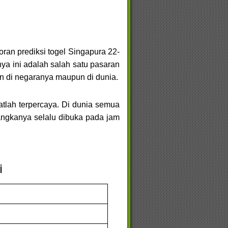
oran prediksi togel Singapura 22-
nya ini adalah salah satu pasaran
n di negaranya maupun di dunia.
atlah terpercaya. Di dunia semua
angkanya selalu dibuka pada jam
i