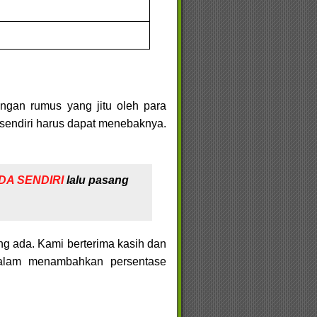
engan rumus yang jitu oleh para
a sendiri harus dapat menebaknya.
DA SENDIRI
lalu pasang
ng ada. Kami berterima kasih dan
dalam menambahkan persentase