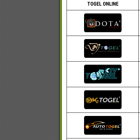
TOGEL ONLINE