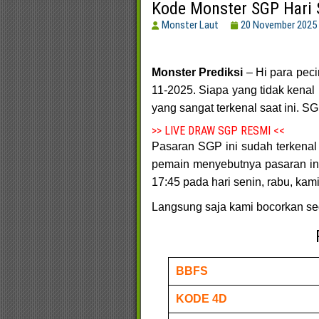
Kode Monster SGP Hari
Monster Laut
20 November 2025
Monster Prediksi
– Hi para peci
11-2025. Siapa yang tidak kenal 
yang sangat terkenal saat ini. 
>> LIVE DRAW SGP RESMI <<
Pasaran SGP ini sudah terkenal 
pemain menyebutnya pasaran ini
17:45 pada hari senin, rabu, kam
Langsung saja kami bocorkan sedi
BBFS
KODE 4D