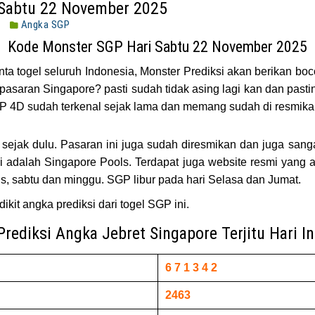
 Sabtu 22 November 2025
Angka SGP
Kode Monster SGP Hari Sabtu 22 November 2025
nta togel seluruh Indonesia, Monster Prediksi akan berikan boc
pasaran Singapore? pasti sudah tidak asing lagi kan dan pasti
SGP 4D sudah terkenal sejak lama dan memang sudah di resmika
sejak dulu. Pasaran ini juga sudah diresmikan dan juga sang
 adalah Singapore Pools. Terdapat juga website resmi yang 
is, sabtu dan minggu. SGP libur pada hari Selasa dan Jumat.
kit angka prediksi dari togel SGP ini.
Prediksi Angka Jebret Singapore Terjitu Hari In
6 7 1 3 4 2
2463