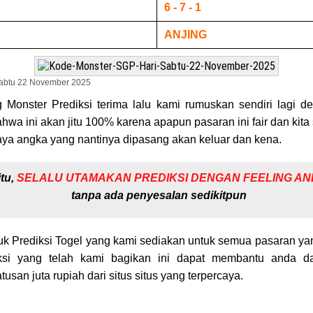
6 - 7 - 1
ANJING
abtu 22 November 2025
ng Monster Prediksi terima lalu kami rumuskan sendiri lagi d
ahwa ini akan jitu 100% karena apapun pasaran ini fair dan kit
paya angka yang nantinya dipasang akan keluar dan kena.
itu,
SELALU UTAMAKAN PREDIKSI DENGAN FEELING AN
tanpa ada penyesalan sedikitpun
tuk Prediksi Togel yang kami sediakan untuk semua pasaran ya
iksi yang telah kami bagikan ini dapat membantu anda 
an juta rupiah dari situs situs yang terpercaya.