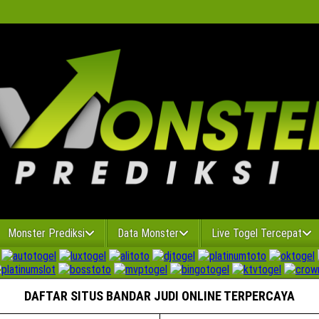
Monster Prediksi
Data Monster
Live Togel Tercepat
DAFTAR SITUS BANDAR JUDI ONLINE TERPERCAYA