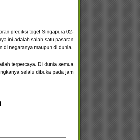
oran prediksi togel Singapura 02-
nya ini adalah salah satu pasaran
n di negaranya maupun di dunia.
atlah terpercaya. Di dunia semua
angkanya selalu dibuka pada jam
i