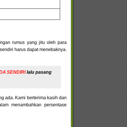
engan rumus yang jitu oleh para
a sendiri harus dapat menebaknya.
DA SENDIRI
lalu pasang
ng ada. Kami berterima kasih dan
dalam menambahkan persentase