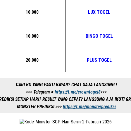
10.000
LUX TOGEL
10.000
BINGO TOGEL
20.000
PLUS TOGEL
CARI BO YANG PASTI BAYAR? CHAT SAJA LANGSUNG !
>>>
Telegram =
https://t.me/crowntogel8
<<<
REDIKSI SETIAP HARI? RESULT YANG CEPAT? LANGSUNG AJA IKUTI G
MONSTER PREDIKSI >>>
https://t.me/monsterprediksi