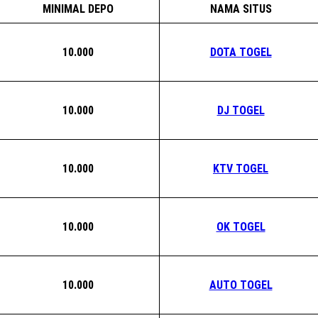
MINIMAL DEPO
NAMA SITUS
10.000
DOTA TOGEL
10.000
DJ TOGEL
10.000
KTV TOGEL
10.000
OK TOGEL
10.000
AUTO TOGEL