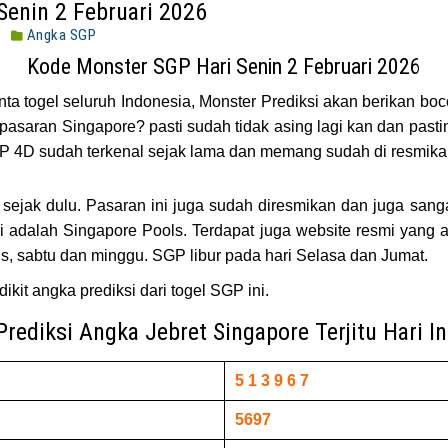
Senin 2 Februari 2026
Angka SGP
Kode Monster SGP Hari Senin 2 Februari 2026
nta togel seluruh Indonesia, Monster Prediksi akan berikan boc
pasaran Singapore? pasti sudah tidak asing lagi kan dan pasti
SGP 4D sudah terkenal sejak lama dan memang sudah di resmika
sejak dulu. Pasaran ini juga sudah diresmikan dan juga sang
 adalah Singapore Pools. Terdapat juga website resmi yang 
is, sabtu dan minggu. SGP libur pada hari Selasa dan Jumat.
kit angka prediksi dari togel SGP ini.
Prediksi Angka Jebret Singapore Terjitu Hari In
5 1 3 9 6 7
5697