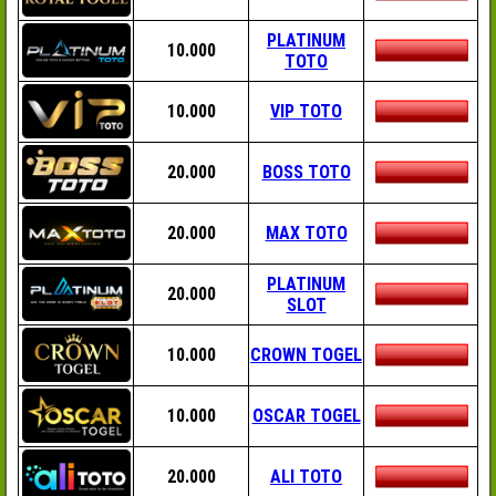
PLATINUM
10.000
TOTO
10.000
VIP TOTO
20.000
BOSS TOTO
20.000
MAX TOTO
PLATINUM
20.000
SLOT
10.000
CROWN TOGEL
10.000
OSCAR TOGEL
20.000
ALI TOTO