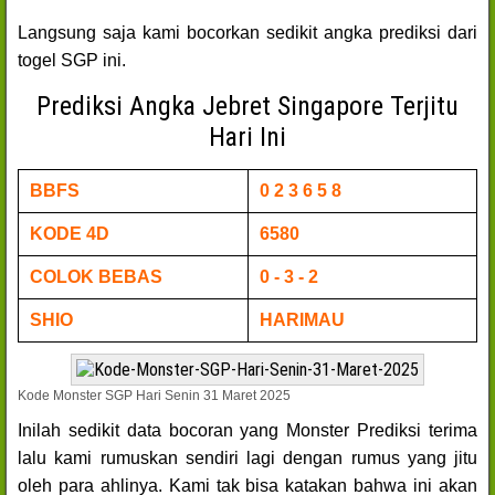
Langsung saja kami bocorkan sedikit angka prediksi dari
togel SGP ini.
Prediksi Angka Jebret Singapore Terjitu
Hari Ini
BBFS
0 2 3 6 5 8
KODE 4D
6580
COLOK BEBAS
0 - 3 - 2
SHIO
HARIMAU
Kode Monster SGP Hari Senin 31 Maret 2025
Inilah sedikit data bocoran yang Monster Prediksi terima
lalu kami rumuskan sendiri lagi dengan rumus yang jitu
oleh para ahlinya. Kami tak bisa katakan bahwa ini akan