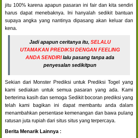
jitu 100% karena apapun pasaran ini fair dan kita sendiri
harus dapat menebaknya. Ini hanyalah sedikit bantuan
supaya angka yang nantinya dipasang akan keluar dan
kena.
Jadi apapun ceritanya itu,
SELALU
UTAMAKAN PREDIKSI DENGAN FEELING
ANDA SENDIRI
lalu pasang tanpa ada
penyesalan sedikitpun
Sekian dari Monster Prediksi untuk Prediksi Togel yang
kami sediakan untuk semua pasaran yang ada. Kami
berterima kasih dan semoga Sedikit bocoran prediksi yang
telah kami bagikan ini dapat membantu anda dalam
menambahkan persentase kemenangan dan bawa pulang
ratusan juta rupiah dari situs situs yang terpercaya.
Berita Menarik Lainnya :