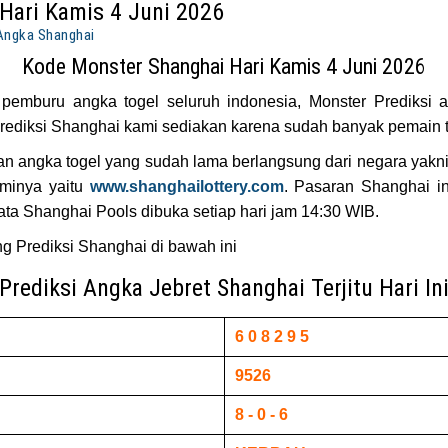
Hari Kamis 4 Juni 2026
Angka Shanghai
Kode Monster Shanghai Hari Kamis 4 Juni 2026
 pemburu angka togel seluruh indonesia, Monster Prediksi
ediksi Shanghai kami sediakan karena sudah banyak pemain to
 angka togel yang sudah lama berlangsung dari negara yakni 
sminya yaitu
www.shanghailottery.com
. Pasaran Shanghai i
 data Shanghai Pools dibuka setiap hari jam 14:30 WIB.
ung Prediksi Shanghai di bawah ini
Prediksi Angka Jebret Shanghai Terjitu Hari In
6 0 8 2 9 5
9526
8 - 0 - 6