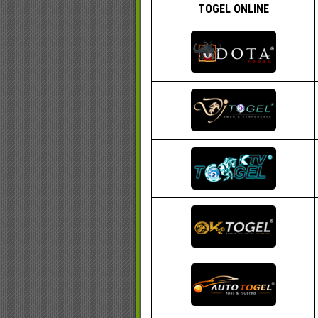
TOGEL ONLINE