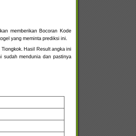
 akan memberikan Bocoran Kode
gel yang meminta prediksi ini.
Tiongkok. Hasil Result angka ini
ni sudah mendunia dan pastinya
i