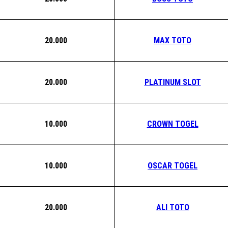
20.000
MAX TOTO
20.000
PLATINUM SLOT
10.000
CROWN TOGEL
10.000
OSCAR TOGEL
20.000
ALI TOTO