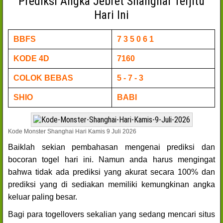
Prediksi Angka Jebret Shanghai Terjitu
Hari Ini
BBFS
7 3 5 0 6 1
KODE 4D
7160
COLOK BEBAS
5 - 7 - 3
SHIO
BABI
Kode Monster Shanghai Hari Kamis 9 Juli 2026
Baiklah sekian pembahasan mengenai prediksi dan
bocoran togel hari ini. Namun anda harus mengingat
bahwa tidak ada prediksi yang akurat secara 100% dan
prediksi yang di sediakan memiliki kemungkinan angka
keluar paling besar.
Bagi para togellovers sekalian yang sedang mencari situs