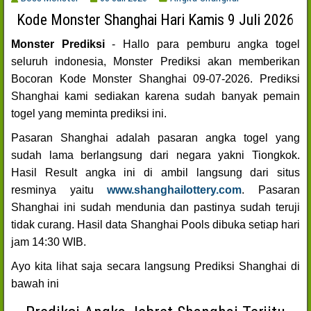
Kode Monster Shanghai Hari Kamis 9 Juli 2026
Monster Prediksi
- Hallo para pemburu angka togel
seluruh indonesia, Monster Prediksi akan memberikan
Bocoran Kode Monster Shanghai 09-07-2026. Prediksi
Shanghai kami sediakan karena sudah banyak pemain
togel yang meminta prediksi ini.
Pasaran Shanghai adalah pasaran angka togel yang
sudah lama berlangsung dari negara yakni Tiongkok.
Hasil Result angka ini di ambil langsung dari situs
resminya yaitu
www.shanghailottery.com
. Pasaran
Shanghai ini sudah mendunia dan pastinya sudah teruji
tidak curang. Hasil data Shanghai Pools dibuka setiap hari
jam 14:30 WIB.
Ayo kita lihat saja secara langsung Prediksi Shanghai di
bawah ini