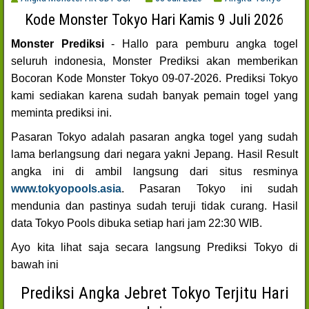
Kode Monster Tokyo Hari Kamis 9 Juli 2026
Monster Prediksi
- Hallo para pemburu angka togel
seluruh indonesia, Monster Prediksi akan memberikan
Bocoran Kode Monster Tokyo 09-07-2026. Prediksi Tokyo
kami sediakan karena sudah banyak pemain togel yang
meminta prediksi ini.
Pasaran Tokyo adalah pasaran angka togel yang sudah
lama berlangsung dari negara yakni Jepang. Hasil Result
angka ini di ambil langsung dari situs resminya
www.tokyopools.asia
. Pasaran Tokyo ini sudah
mendunia dan pastinya sudah teruji tidak curang. Hasil
data Tokyo Pools dibuka setiap hari jam 22:30 WIB.
Ayo kita lihat saja secara langsung Prediksi Tokyo di
bawah ini
Prediksi Angka Jebret Tokyo Terjitu Hari