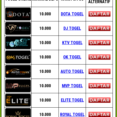
ALTERNATIF
10.000
DOTA TOGEL
10.000
DJ TOGEL
10.000
KTV TOGEL
10.000
OK TOGEL
10.000
AUTO TOGEL
10.000
MVP TOGEL
10.000
ELITE TOGEL
10.000
ROYAL TOGEL