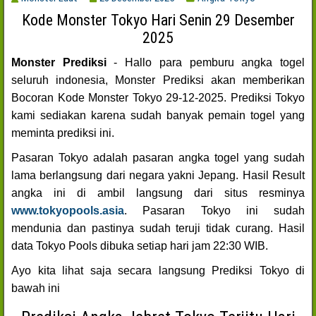
Kode Monster Tokyo Hari Senin 29 Desember
2025
Monster Prediksi
- Hallo para pemburu angka togel
seluruh indonesia, Monster Prediksi akan memberikan
Bocoran Kode Monster Tokyo 29-12-2025. Prediksi Tokyo
kami sediakan karena sudah banyak pemain togel yang
meminta prediksi ini.
Pasaran Tokyo adalah pasaran angka togel yang sudah
lama berlangsung dari negara yakni Jepang. Hasil Result
angka ini di ambil langsung dari situs resminya
www.tokyopools.asia
. Pasaran Tokyo ini sudah
mendunia dan pastinya sudah teruji tidak curang. Hasil
data Tokyo Pools dibuka setiap hari jam 22:30 WIB.
Ayo kita lihat saja secara langsung Prediksi Tokyo di
bawah ini