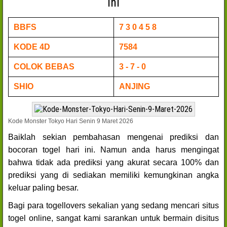
Ini
BBFS
7 3 0 4 5 8
KODE 4D
7584
COLOK BEBAS
3 - 7 - 0
SHIO
ANJING
Kode Monster Tokyo Hari Senin 9 Maret 2026
Baiklah sekian pembahasan mengenai prediksi dan
bocoran togel hari ini. Namun anda harus mengingat
bahwa tidak ada prediksi yang akurat secara 100% dan
prediksi yang di sediakan memiliki kemungkinan angka
keluar paling besar.
Bagi para togellovers sekalian yang sedang mencari situs
togel online, sangat kami sarankan untuk bermain disitus