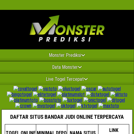
Monster Prediksi
Data Monster
Live Togel Tercepat
DAFTAR SITUS BANDAR JUDI ONLINE TERPERCAYA
LINK
TOGEL ONLINE
MINIMAL DEPO
NAMA SITUS