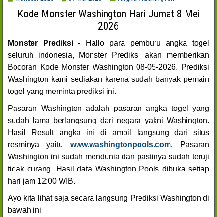
Kode Monster Washington Hari Jumat 8 Mei
2026
Monster Prediksi
- Hallo para pemburu angka togel
seluruh indonesia, Monster Prediksi akan memberikan
Bocoran Kode Monster Washington 08-05-2026. Prediksi
Washington kami sediakan karena sudah banyak pemain
togel yang meminta prediksi ini.
Pasaran Washington adalah pasaran angka togel yang
sudah lama berlangsung dari negara yakni Washington.
Hasil Result angka ini di ambil langsung dari situs
resminya yaitu
www.washingtonpools.com
. Pasaran
Washington ini sudah mendunia dan pastinya sudah teruji
tidak curang. Hasil data Washington Pools dibuka setiap
hari jam 12:00 WIB.
Ayo kita lihat saja secara langsung Prediksi Washington di
bawah ini