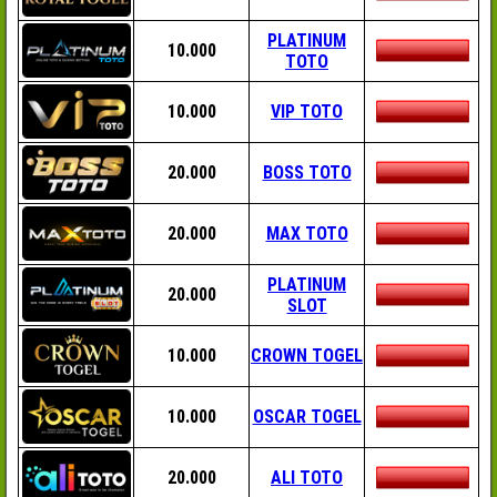
PLATINUM
10.000
TOTO
10.000
VIP TOTO
20.000
BOSS TOTO
20.000
MAX TOTO
PLATINUM
20.000
SLOT
10.000
CROWN TOGEL
10.000
OSCAR TOGEL
20.000
ALI TOTO