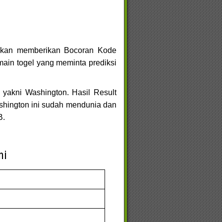
6
 akan memberikan Bocoran Kode
ain togel yang meminta prediksi
yakni Washington. Hasil Result
shington ini sudah mendunia dan
B.
ni