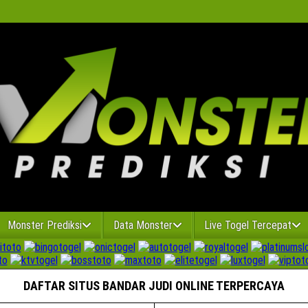
Monster Prediksi
Data Monster
Live Togel Tercepat
DAFTAR SITUS BANDAR JUDI ONLINE TERPERCAYA