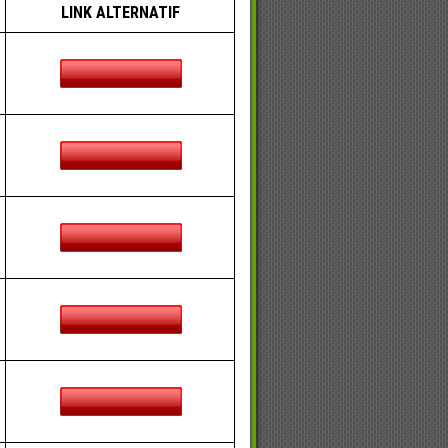
LINK ALTERNATIF