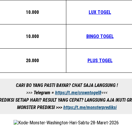
10.000
LUX TOGEL
10.000
BINGO TOGEL
20.000
PLUS TOGEL
CARI BO YANG PASTI BAYAR? CHAT SAJA LANGSUNG !
>>>
Telegram =
https://t.me/crowntogel8
<<<
REDIKSI SETIAP HARI? RESULT YANG CEPAT? LANGSUNG AJA IKUTI G
MONSTER PREDIKSI >>>
https://t.me/monsterprediksi