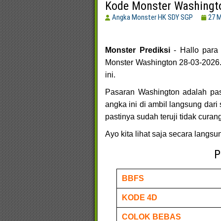
Kode Monster Washingto
Angka Monster HK SDY SGP
27 M
Monster Prediksi
- Hallo para
Monster Washington 28-03-2026.
ini.
Pasaran Washington adalah pas
angka ini di ambil langsung dari 
pastinya sudah teruji tidak cura
Ayo kita lihat saja secara langs
P
BBFS
KODE 4D
COLOK BEBAS