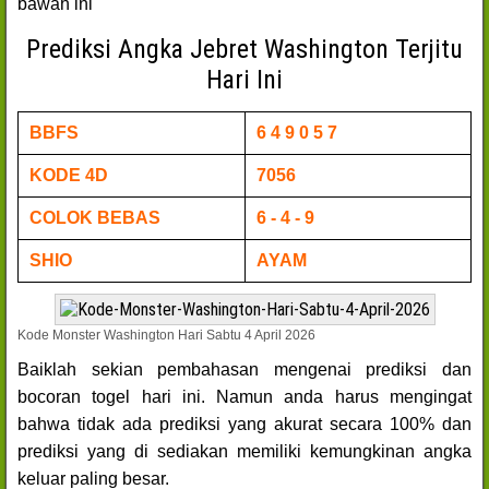
bawah ini
Prediksi Angka Jebret Washington Terjitu
Hari Ini
BBFS
6 4 9 0 5 7
KODE 4D
7056
COLOK BEBAS
6 - 4 - 9
SHIO
AYAM
Kode Monster Washington Hari Sabtu 4 April 2026
Baiklah sekian pembahasan mengenai prediksi dan
bocoran togel hari ini. Namun anda harus mengingat
bahwa tidak ada prediksi yang akurat secara 100% dan
prediksi yang di sediakan memiliki kemungkinan angka
keluar paling besar.