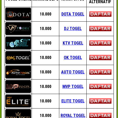
ALTERNATIF
10.000
DOTA TOGEL
10.000
DJ TOGEL
10.000
KTV TOGEL
10.000
OK TOGEL
10.000
AUTO TOGEL
10.000
MVP TOGEL
10.000
ELITE TOGEL
10.000
ROYAL TOGEL