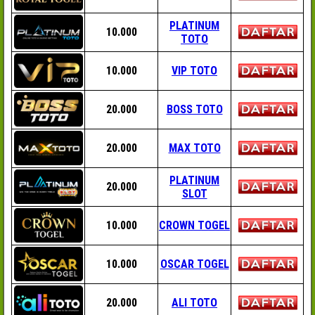
PLATINUM
10.000
TOTO
10.000
VIP TOTO
20.000
BOSS TOTO
20.000
MAX TOTO
PLATINUM
20.000
SLOT
10.000
CROWN TOGEL
10.000
OSCAR TOGEL
20.000
ALI TOTO