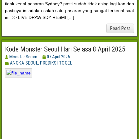
tidak kenal pasaran Sydney? pasti sudah tidak asing lagi kan dan
pastinya ini adalah salah satu pasaran yang sangat terkenal saat
ini. >> LIVE DRAW SDY RESMI […]
Read Post
Kode Monster Seoul Hari Selasa 8 April 2025
Monster Seram
07 April 2025
ANGKA SEOUL
,
PREDIKSI TOGEL