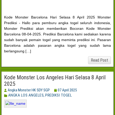
Kode Monster Barcelona Hari Selasa 8 April 2025 Monster
Prediksi - Hallo para pemburu angka togel seluruh indonesia,
Monster Prediksi akan memberikan Bocoran Kode Monster
Barcelona 08-04-2025. Prediksi Barcelona kami sediakan karena
sudah banyak pemain togel yang meminta prediksi ini. Pasaran
Barcelona adalah pasaran angka togel yang sudah lama
berlangsung […]
Read Post
Kode Monster Los Angeles Hari Selasa 8 April
2025
Angka Monster HK SDY SGP
07 April 2025
ANGKA LOS ANGELES
,
PREDIKSI TOGEL