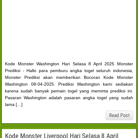
Kode Monster Washington Hari Selasa 8 April 2025 Monster
Prediksi - Hallo para pemburu angka togel seluruh indonesia,
Monster Prediksi akan memberikan Bocoran Kode Monster
Washington 08-04-2025. Prediksi Washington kami sediakan
karena sudah banyak pemain togel yang meminta prediksi ini.
Pasaran Washington adalah pasaran angka togel yang sudah
lama […]
Read Post
Kode Monster Liverpool Hari Selasa 8 April