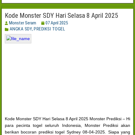
Kode Monster SDY Hari Selasa 8 April 2025
Monster Seram
07 April 2025
ANGKA SDY
,
PREDIKSI TOGEL
Kode Monster SDY Hari Selasa 8 April 2025 Monster Prediksi – Hi
para pecinta togel seluruh Indonesia, Monster Prediksi akan
berikan bocoran prediksi togel Sydney 08-04-2025. Siapa yang