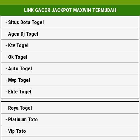
LINK GACOR JACKPOT MAXWIN TERMUDAH
-
Situs Dota Togel
-
Agen Dj Togel
-
Ktv Togel
-
Ok Togel
-
Auto Togel
-
Mvp Togel
-
Elite Togel
-
Roya Togel
-
Platinum Toto
-
Vip Toto