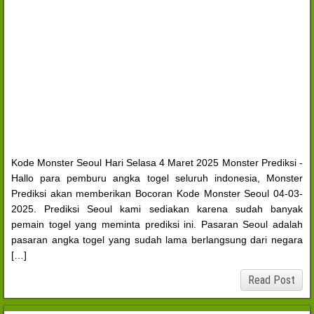
Kode Monster Seoul Hari Selasa 4 Maret 2025 Monster Prediksi -
Hallo para pemburu angka togel seluruh indonesia, Monster
Prediksi akan memberikan Bocoran Kode Monster Seoul 04-03-
2025. Prediksi Seoul kami sediakan karena sudah banyak
pemain togel yang meminta prediksi ini. Pasaran Seoul adalah
pasaran angka togel yang sudah lama berlangsung dari negara
[…]
Read Post