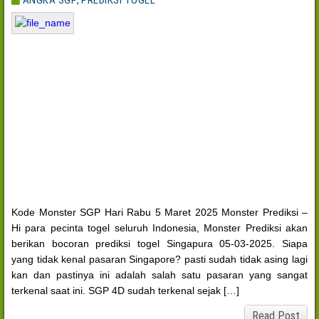
ANGKA SGP
,
PREDIKSI TOGEL
Kode Monster SGP Hari Rabu 5 Maret 2025 Monster Prediksi –
Hi para pecinta togel seluruh Indonesia, Monster Prediksi akan
berikan bocoran prediksi togel Singapura 05-03-2025. Siapa
yang tidak kenal pasaran Singapore? pasti sudah tidak asing lagi
kan dan pastinya ini adalah salah satu pasaran yang sangat
terkenal saat ini. SGP 4D sudah terkenal sejak […]
Read Post