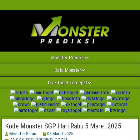
Monster Prediksi
Data Monster
Live Togel Tercepat
Kode Monster SGP Hari Rabu 5 Maret 2025
Monster Seram
03 Maret 2025