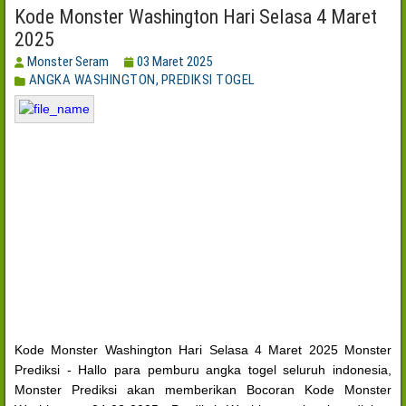
Kode Monster Washington Hari Selasa 4 Maret
2025
Monster Seram
03 Maret 2025
ANGKA WASHINGTON
,
PREDIKSI TOGEL
Kode Monster Washington Hari Selasa 4 Maret 2025 Monster
Prediksi - Hallo para pemburu angka togel seluruh indonesia,
Monster Prediksi akan memberikan Bocoran Kode Monster