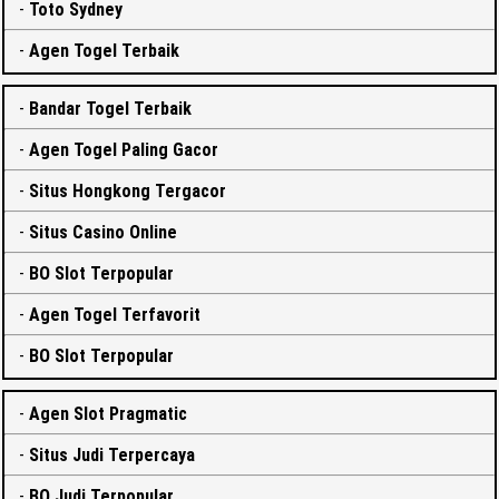
-
Toto Sydney
-
Agen Togel Terbaik
-
Bandar Togel Terbaik
-
Agen Togel Paling Gacor
-
Situs Hongkong Tergacor
-
Situs Casino Online
-
BO Slot Terpopular
-
Agen Togel Terfavorit
-
BO Slot Terpopular
-
Agen Slot Pragmatic
-
Situs Judi Terpercaya
-
BO Judi Terpopular