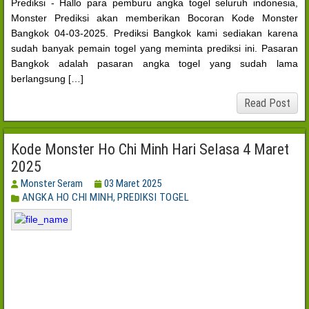
Prediksi - Hallo para pemburu angka togel seluruh indonesia,
Monster Prediksi akan memberikan Bocoran Kode Monster
Bangkok 04-03-2025. Prediksi Bangkok kami sediakan karena
sudah banyak pemain togel yang meminta prediksi ini. Pasaran
Bangkok adalah pasaran angka togel yang sudah lama
berlangsung […]
Read Post
Kode Monster Ho Chi Minh Hari Selasa 4 Maret
2025
Monster Seram
03 Maret 2025
ANGKA HO CHI MINH
,
PREDIKSI TOGEL