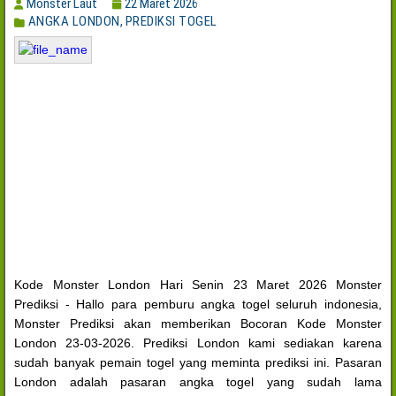
Monster Laut
22 Maret 2026
ANGKA LONDON
,
PREDIKSI TOGEL
Kode Monster London Hari Senin 23 Maret 2026 Monster
Prediksi - Hallo para pemburu angka togel seluruh indonesia,
Monster Prediksi akan memberikan Bocoran Kode Monster
London 23-03-2026. Prediksi London kami sediakan karena
sudah banyak pemain togel yang meminta prediksi ini. Pasaran
London adalah pasaran angka togel yang sudah lama