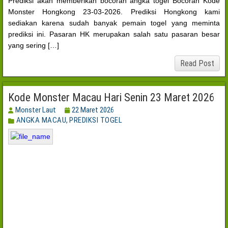
Prediksi akan memberikan bocoran angka togel Bocoran Kode
Monster Hongkong 23-03-2026. Prediksi Hongkong kami
sediakan karena sudah banyak pemain togel yang meminta
prediksi ini. Pasaran HK merupakan salah satu pasaran besar
yang sering […]
Read Post
Kode Monster Macau Hari Senin 23 Maret 2026
Monster Laut
22 Maret 2026
ANGKA MACAU
,
PREDIKSI TOGEL