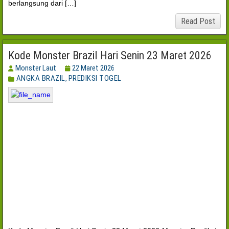
berlangsung dari […]
Read Post
Kode Monster Brazil Hari Senin 23 Maret 2026
Monster Laut
22 Maret 2026
ANGKA BRAZIL
,
PREDIKSI TOGEL