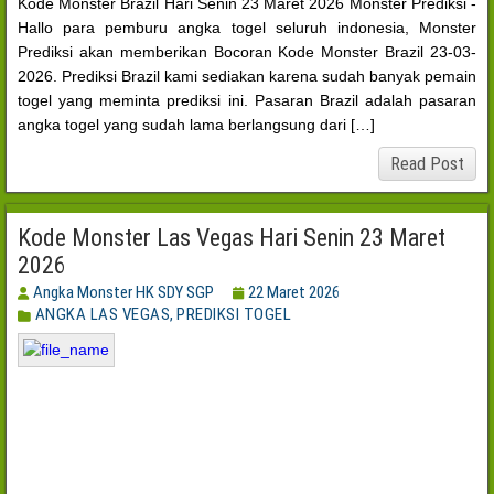
Kode Monster Brazil Hari Senin 23 Maret 2026 Monster Prediksi -
Hallo para pemburu angka togel seluruh indonesia, Monster
Prediksi akan memberikan Bocoran Kode Monster Brazil 23-03-
2026. Prediksi Brazil kami sediakan karena sudah banyak pemain
togel yang meminta prediksi ini. Pasaran Brazil adalah pasaran
angka togel yang sudah lama berlangsung dari […]
Read Post
Kode Monster Las Vegas Hari Senin 23 Maret
2026
Angka Monster HK SDY SGP
22 Maret 2026
ANGKA LAS VEGAS
,
PREDIKSI TOGEL