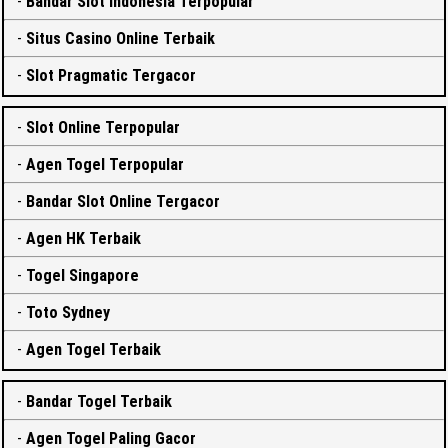
-
Bandar Slot Indonesia Terpopular
-
Situs Casino Online Terbaik
-
Slot Pragmatic Tergacor
-
Slot Online Terpopular
-
Agen Togel Terpopular
-
Bandar Slot Online Tergacor
-
Agen HK Terbaik
-
Togel Singapore
-
Toto Sydney
-
Agen Togel Terbaik
-
Bandar Togel Terbaik
-
Agen Togel Paling Gacor