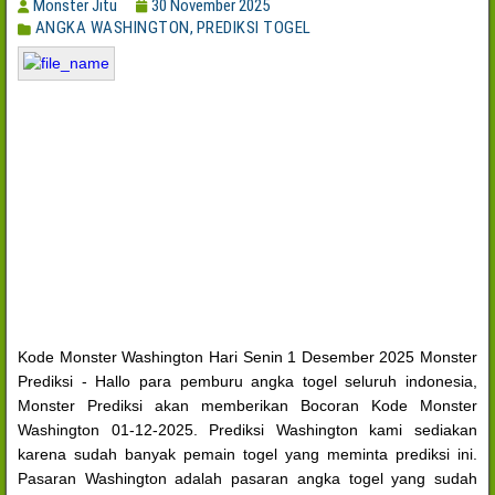
Monster Jitu
30 November 2025
ANGKA WASHINGTON
,
PREDIKSI TOGEL
Kode Monster Washington Hari Senin 1 Desember 2025 Monster
Prediksi - Hallo para pemburu angka togel seluruh indonesia,
Monster Prediksi akan memberikan Bocoran Kode Monster
Washington 01-12-2025. Prediksi Washington kami sediakan
karena sudah banyak pemain togel yang meminta prediksi ini.
Pasaran Washington adalah pasaran angka togel yang sudah