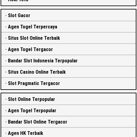
-
Slot Gacor
-
Agen Togel Terpercaya
-
Situs Slot Online Terbaik
-
Agen Togel Tergacor
-
Bandar Slot Indonesia Terpopular
-
Situs Casino Online Terbaik
-
Slot Pragmatic Tergacor
-
Slot Online Terpopular
-
Agen Togel Terpopular
-
Bandar Slot Online Tergacor
-
Agen HK Terbaik