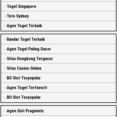
-
Togel Singapore
-
Toto Sydney
-
Agen Togel Terbaik
-
Bandar Togel Terbaik
-
Agen Togel Paling Gacor
-
Situs Hongkong Tergacor
-
Situs Casino Online
-
BO Slot Terpopular
-
Agen Togel Terfavorit
-
BO Slot Terpopular
-
Agen Slot Pragmatic