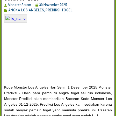
Monster Seram
30 November 2025
ANGKA LOS ANGELES
,
PREDIKSI TOGEL
Kode Monster Los Angeles Hari Senin 1 Desember 2025 Monster
Prediksi - Hallo para pemburu angka togel seluruh indonesia,
Monster Prediksi akan memberikan Bocoran Kode Monster Los
Angeles 01-12-2025. Prediksi Los Angeles kami sediakan karena
sudah banyak pemain togel yang meminta prediksi ini. Pasaran
Los Angeles adalah pasaran angka togel yang sudah […]