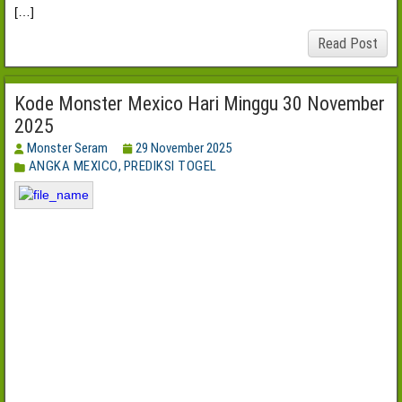
[…]
Read Post
Kode Monster Mexico Hari Minggu 30 November
2025
Monster Seram
29 November 2025
ANGKA MEXICO
,
PREDIKSI TOGEL