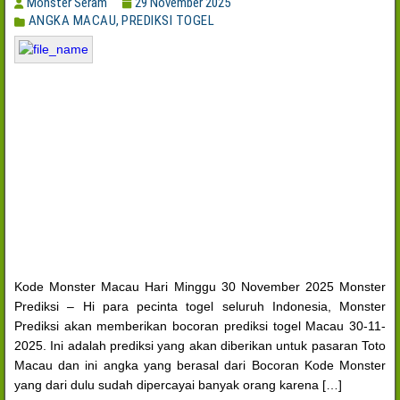
Monster Seram
29 November 2025
ANGKA MACAU
,
PREDIKSI TOGEL
Kode Monster Macau Hari Minggu 30 November 2025 Monster
Prediksi – Hi para pecinta togel seluruh Indonesia, Monster
Prediksi akan memberikan bocoran prediksi togel Macau 30-11-
2025. Ini adalah prediksi yang akan diberikan untuk pasaran Toto
Macau dan ini angka yang berasal dari Bocoran Kode Monster
yang dari dulu sudah dipercayai banyak orang karena […]