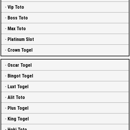
-
Vip Toto
-
Boss Toto
-
Max Toto
-
Platinum Slot
-
Crown Togel
-
Oscar Togel
-
Bingot Togel
-
Luxt Togel
-
Alit Toto
-
Plus Togel
-
King Togel
-
Hoki Toto