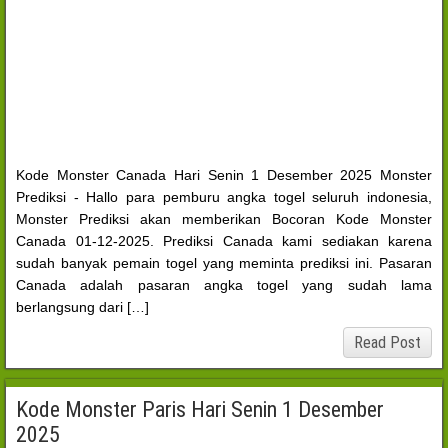
Kode Monster Canada Hari Senin 1 Desember 2025 Monster
Prediksi - Hallo para pemburu angka togel seluruh indonesia,
Monster Prediksi akan memberikan Bocoran Kode Monster
Canada 01-12-2025. Prediksi Canada kami sediakan karena
sudah banyak pemain togel yang meminta prediksi ini. Pasaran
Canada adalah pasaran angka togel yang sudah lama
berlangsung dari […]
Read Post
Kode Monster Paris Hari Senin 1 Desember
2025