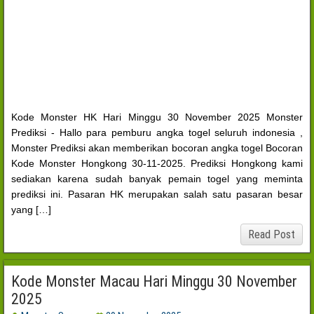
Kode Monster HK Hari Minggu 30 November 2025 Monster
Prediksi - Hallo para pemburu angka togel seluruh indonesia ,
Monster Prediksi akan memberikan bocoran angka togel Bocoran
Kode Monster Hongkong 30-11-2025. Prediksi Hongkong kami
sediakan karena sudah banyak pemain togel yang meminta
prediksi ini. Pasaran HK merupakan salah satu pasaran besar
yang […]
Read Post
Kode Monster Macau Hari Minggu 30 November
2025