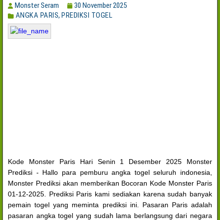
Monster Seram
30 November 2025
ANGKA PARIS
,
PREDIKSI TOGEL
Kode Monster Paris Hari Senin 1 Desember 2025 Monster
Prediksi - Hallo para pemburu angka togel seluruh indonesia,
Monster Prediksi akan memberikan Bocoran Kode Monster Paris
01-12-2025. Prediksi Paris kami sediakan karena sudah banyak
pemain togel yang meminta prediksi ini. Pasaran Paris adalah
pasaran angka togel yang sudah lama berlangsung dari negara