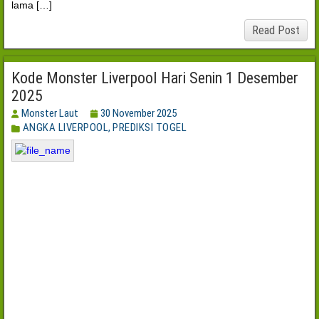
lama […]
Read Post
Kode Monster Liverpool Hari Senin 1 Desember
2025
Monster Laut
30 November 2025
ANGKA LIVERPOOL
,
PREDIKSI TOGEL