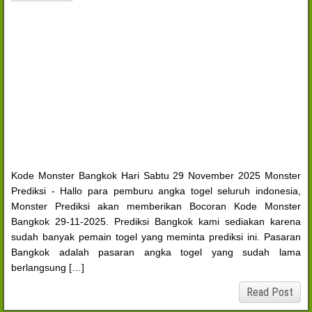
Kode Monster Bangkok Hari Sabtu 29 November 2025 Monster
Prediksi - Hallo para pemburu angka togel seluruh indonesia,
Monster Prediksi akan memberikan Bocoran Kode Monster
Bangkok 29-11-2025. Prediksi Bangkok kami sediakan karena
sudah banyak pemain togel yang meminta prediksi ini. Pasaran
Bangkok adalah pasaran angka togel yang sudah lama
berlangsung […]
Read Post