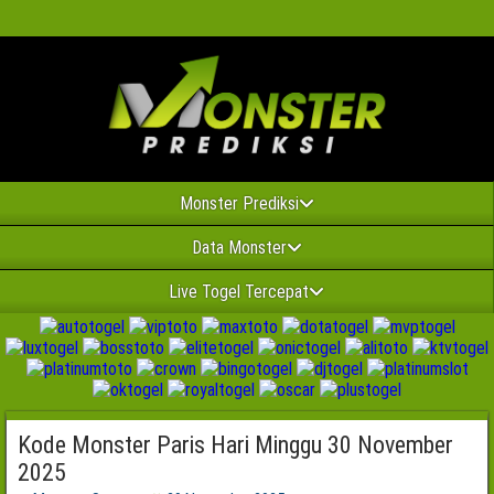
Monster Prediksi
Data Monster
Live Togel Tercepat
Kode Monster Paris Hari Minggu 30 November
2025