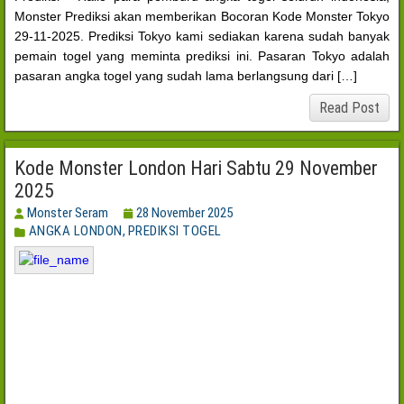
Monster Prediksi akan memberikan Bocoran Kode Monster Tokyo
29-11-2025. Prediksi Tokyo kami sediakan karena sudah banyak
pemain togel yang meminta prediksi ini. Pasaran Tokyo adalah
pasaran angka togel yang sudah lama berlangsung dari […]
Read Post
Kode Monster London Hari Sabtu 29 November
2025
Monster Seram
28 November 2025
ANGKA LONDON
,
PREDIKSI TOGEL