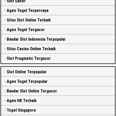
-
Slot Gacor
-
Agen Togel Terpercaya
-
Situs Slot Online Terbaik
-
Agen Togel Tergacor
-
Bandar Slot Indonesia Terpopular
-
Situs Casino Online Terbaik
-
Slot Pragmatic Tergacor
-
Slot Online Terpopular
-
Agen Togel Terpopular
-
Bandar Slot Online Tergacor
-
Agen HK Terbaik
-
Togel Singapore