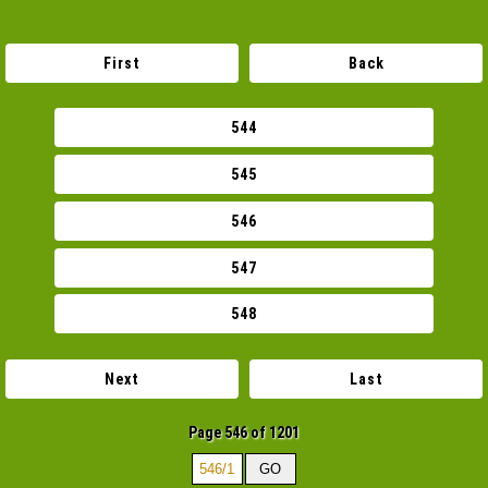
First
Back
544
545
546
547
548
Next
Last
Page 546 of 1201