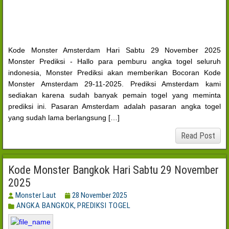
Kode Monster Amsterdam Hari Sabtu 29 November 2025
Monster Prediksi - Hallo para pemburu angka togel seluruh
indonesia, Monster Prediksi akan memberikan Bocoran Kode
Monster Amsterdam 29-11-2025. Prediksi Amsterdam kami
sediakan karena sudah banyak pemain togel yang meminta
prediksi ini. Pasaran Amsterdam adalah pasaran angka togel
yang sudah lama berlangsung […]
Read Post
Kode Monster Bangkok Hari Sabtu 29 November
2025
Monster Laut
28 November 2025
ANGKA BANGKOK
,
PREDIKSI TOGEL