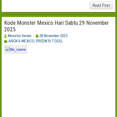
Read Post
Kode Monster Mexico Hari Sabtu 29 November
2025
Monster Seram
28 November 2025
ANGKA MEXICO
,
PREDIKSI TOGEL