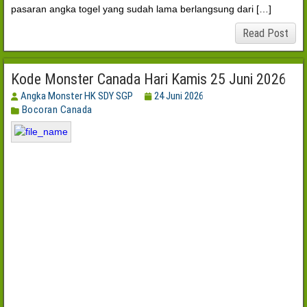
pasaran angka togel yang sudah lama berlangsung dari […]
Read Post
Kode Monster Canada Hari Kamis 25 Juni 2026
Angka Monster HK SDY SGP
24 Juni 2026
Bocoran Canada