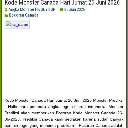
Kode Monster Canada Hari Jumat 26 Juni 2026
Angka Monster HK SDY SGP
25 Juni 2026
Bocoran Canada
Kode Monster Canada Hari Jumat 26 Juni 2026 Monster Prediksi
- Hallo para pemburu angka togel seluruh indonesia, Monster
Prediksi akan memberikan Bocoran Kode Monster Canada 26-
06-2026. Prediksi Canada kami sediakan karena sudah banyak
pemain togel yang meminta prediksi ini. Pasaran Canada adalah