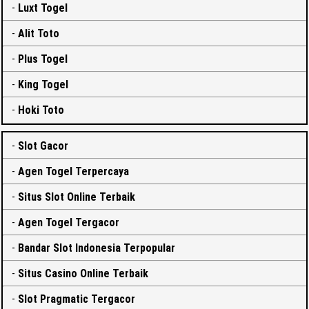
-
Luxt Togel
-
Alit Toto
-
Plus Togel
-
King Togel
-
Hoki Toto
-
Slot Gacor
-
Agen Togel Terpercaya
-
Situs Slot Online Terbaik
-
Agen Togel Tergacor
-
Bandar Slot Indonesia Terpopular
-
Situs Casino Online Terbaik
-
Slot Pragmatic Tergacor