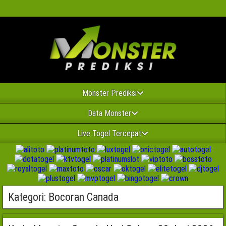
Monster Prediksi
Data Monster
Live Togel Tercepat
Kategori: Bocoran Canada