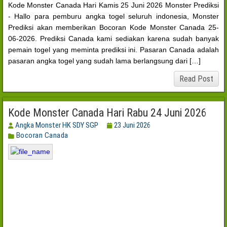
Kode Monster Canada Hari Kamis 25 Juni 2026 Monster Prediksi
- Hallo para pemburu angka togel seluruh indonesia, Monster
Prediksi akan memberikan Bocoran Kode Monster Canada 25-
06-2026. Prediksi Canada kami sediakan karena sudah banyak
pemain togel yang meminta prediksi ini. Pasaran Canada adalah
pasaran angka togel yang sudah lama berlangsung dari […]
Read Post
Kode Monster Canada Hari Rabu 24 Juni 2026
Angka Monster HK SDY SGP
23 Juni 2026
Bocoran Canada