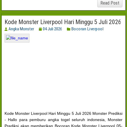
Read Post
Kode Monster Liverpool Hari Minggu 5 Juli 2026
Angka Monster
04 Juli 2026
Bocoran Liverpool
Kode Monster Liverpool Hari Minggu 5 Juli 2026 Monster Prediksi
- Hallo para pemburu angka togel seluruh indonesia, Monster
Prediksi akan memberikan Bocoran Kode Monster Liverpool 05-