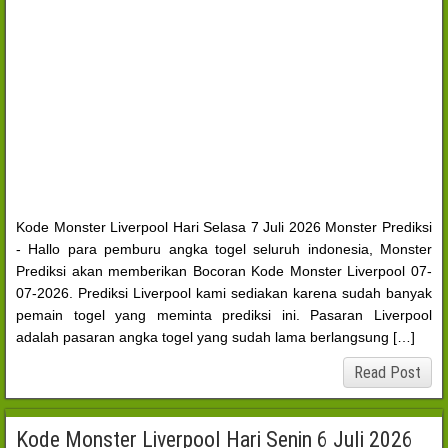
Kode Monster Liverpool Hari Selasa 7 Juli 2026 Monster Prediksi
- Hallo para pemburu angka togel seluruh indonesia, Monster
Prediksi akan memberikan Bocoran Kode Monster Liverpool 07-
07-2026. Prediksi Liverpool kami sediakan karena sudah banyak
pemain togel yang meminta prediksi ini. Pasaran Liverpool
adalah pasaran angka togel yang sudah lama berlangsung […]
Read Post
Kode Monster Liverpool Hari Senin 6 Juli 2026