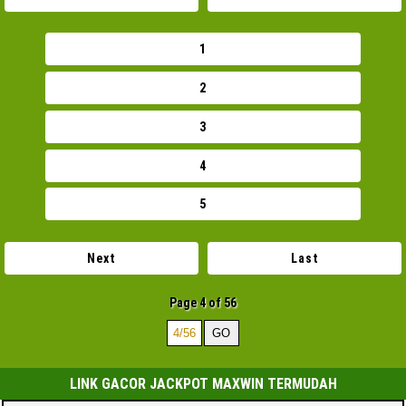
1
2
3
4
5
Next
Last
Page 4 of 56
LINK GACOR JACKPOT MAXWIN TERMUDAH