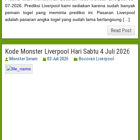
07-2026. Prediksi Liverpool kami sediakan karena sudah banyak
pemain togel yang meminta prediksi ini. Pasaran Liverpool
adalah pasaran angka togel yang sudah lama berlangsung […]
Read Post
Kode Monster Liverpool Hari Sabtu 4 Juli 2026
Monster Seram
03 Juli 2026
Bocoran Liverpool