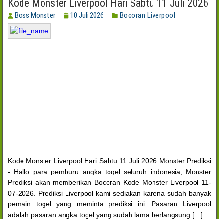
Kode Monster Liverpool Hari Sabtu 11 Juli 2026
Boss Monster
10 Juli 2026
Bocoran Liverpool
Kode Monster Liverpool Hari Sabtu 11 Juli 2026 Monster Prediksi
- Hallo para pemburu angka togel seluruh indonesia, Monster
Prediksi akan memberikan Bocoran Kode Monster Liverpool 11-
07-2026. Prediksi Liverpool kami sediakan karena sudah banyak
pemain togel yang meminta prediksi ini. Pasaran Liverpool
adalah pasaran angka togel yang sudah lama berlangsung […]