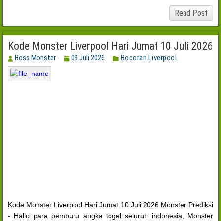
Read Post
Kode Monster Liverpool Hari Jumat 10 Juli 2026
Boss Monster
09 Juli 2026
Bocoran Liverpool
Kode Monster Liverpool Hari Jumat 10 Juli 2026 Monster Prediksi
- Hallo para pemburu angka togel seluruh indonesia, Monster