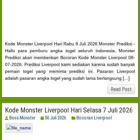
Kode Monster Liverpool Hari Rabu 8 Juli 2026 Monster Prediksi -
Hallo para pemburu angka togel seluruh indonesia, Monster
Prediksi akan memberikan Bocoran Kode Monster Liverpool 08-
07-2026. Prediksi Liverpool kami sediakan karena sudah banyak
pemain togel yang meminta prediksi ini. Pasaran Liverpool
adalah pasaran angka togel yang sudah lama berlangsung […]
Read Post
Kode Monster Liverpool Hari Selasa 7 Juli 2026
Boss Monster
06 Juli 2026
Bocoran Liverpool