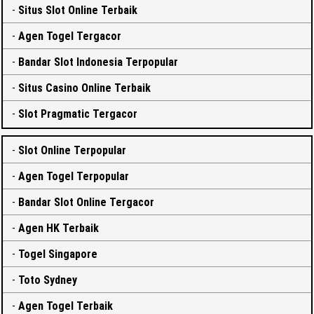
-
Situs Slot Online Terbaik
-
Agen Togel Tergacor
-
Bandar Slot Indonesia Terpopular
-
Situs Casino Online Terbaik
-
Slot Pragmatic Tergacor
-
Slot Online Terpopular
-
Agen Togel Terpopular
-
Bandar Slot Online Tergacor
-
Agen HK Terbaik
-
Togel Singapore
-
Toto Sydney
-
Agen Togel Terbaik