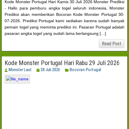
Kode Monster Portugal Hari Kamis 30 Juli 2026 Monster Prediksi
- Hallo para pemburu angka togel seluruh indonesia, Monster
Prediksi akan memberikan Bocoran Kode Monster Portugal 30-
07-2026. Prediksi Portugal kami sediakan karena sudah banyak
pemain togel yang meminta prediksi ini. Pasaran Portugal adalah
pasaran angka togel yang sudah lama berlangsung […]
Read Post
Kode Monster Portugal Hari Rabu 29 Juli 2026
Monster Laut
28 Juli 2026
Bocoran Portugal