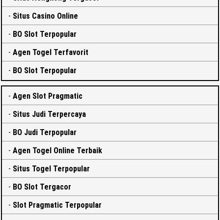
-
Situs Casino Online
-
BO Slot Terpopular
-
Agen Togel Terfavorit
-
BO Slot Terpopular
-
Agen Slot Pragmatic
-
Situs Judi Terpercaya
-
BO Judi Terpopular
-
Agen Togel Online Terbaik
-
Situs Togel Terpopular
-
BO Slot Tergacor
-
Slot Pragmatic Terpopular