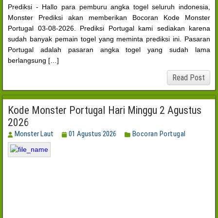
Prediksi - Hallo para pemburu angka togel seluruh indonesia,
Monster Prediksi akan memberikan Bocoran Kode Monster
Portugal 03-08-2026. Prediksi Portugal kami sediakan karena
sudah banyak pemain togel yang meminta prediksi ini. Pasaran
Portugal adalah pasaran angka togel yang sudah lama
berlangsung […]
Read Post
Kode Monster Portugal Hari Minggu 2 Agustus
2026
Monster Laut
01 Agustus 2026
Bocoran Portugal