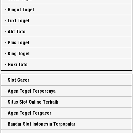
-
Bingot Togel
-
Luxt Togel
-
Alit Toto
-
Plus Togel
-
King Togel
-
Hoki Toto
-
Slot Gacor
-
Agen Togel Terpercaya
-
Situs Slot Online Terbaik
-
Agen Togel Tergacor
-
Bandar Slot Indonesia Terpopular