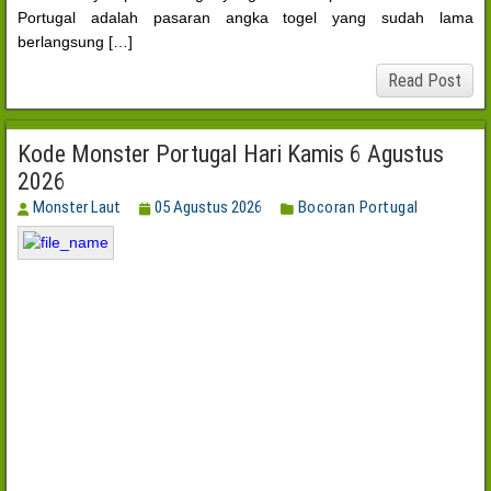
Portugal adalah pasaran angka togel yang sudah lama
berlangsung […]
Read Post
Kode Monster Portugal Hari Kamis 6 Agustus
2026
Monster Laut
05 Agustus 2026
Bocoran Portugal