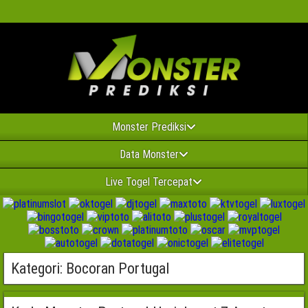
Monster Prediksi
Data Monster
Live Togel Tercepat
Kategori: Bocoran Portugal