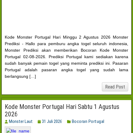
Kode Monster Portugal Hari Minggu 2 Agustus 2026 Monster
Prediksi - Hallo para pemburu angka togel seluruh indonesia,
Monster Prediksi akan memberikan Bocoran Kode Monster
Portugal 02-08-2026. Prediksi Portugal kami sediakan karena
sudah banyak pemain togel yang meminta prediksi ini. Pasaran
Portugal adalah pasaran angka togel yang sudah lama
berlangsung […]
Read Post
Kode Monster Portugal Hari Sabtu 1 Agustus
2026
Monster Laut
31 Juli 2026
Bocoran Portugal