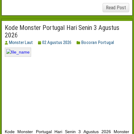
Read Post
Kode Monster Portugal Hari Senin 3 Agustus
2026
Monster Laut
02 Agustus 2026
Bocoran Portugal
Kode Monster Portugal Hari Senin 3 Agustus 2026 Monster