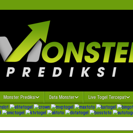
Monster Prediksi
Data Monster
Live Togel Tercepat