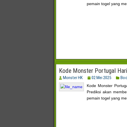
pemain togel yang mem
Kode Monster Portugal Hari
Monster HK
02 Mei 2025
Boc
Kode Monster Portuga
Prediksi akan member
pemain togel yang mem