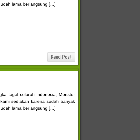
 sudah lama berlangsung […]
Read Post
ka togel seluruh indonesia, Monster
l kami sediakan karena sudah banyak
 sudah lama berlangsung […]