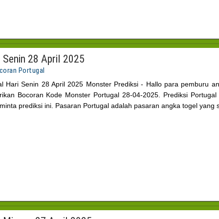
 Senin 28 April 2025
coran Portugal
 Hari Senin 28 April 2025 Monster Prediksi - Hallo para pemburu an
ikan Bocoran Kode Monster Portugal 28-04-2025. Prediksi Portuga
inta prediksi ini. Pasaran Portugal adalah pasaran angka togel yang