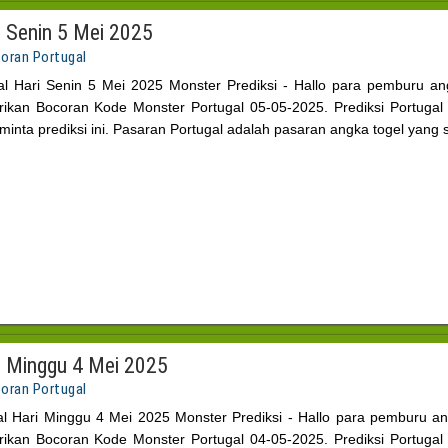
 Senin 5 Mei 2025
oran Portugal
l Hari Senin 5 Mei 2025 Monster Prediksi - Hallo para pemburu ang
ikan Bocoran Kode Monster Portugal 05-05-2025. Prediksi Portuga
inta prediksi ini. Pasaran Portugal adalah pasaran angka togel yang
i Minggu 4 Mei 2025
oran Portugal
l Hari Minggu 4 Mei 2025 Monster Prediksi - Hallo para pemburu ang
ikan Bocoran Kode Monster Portugal 04-05-2025. Prediksi Portuga