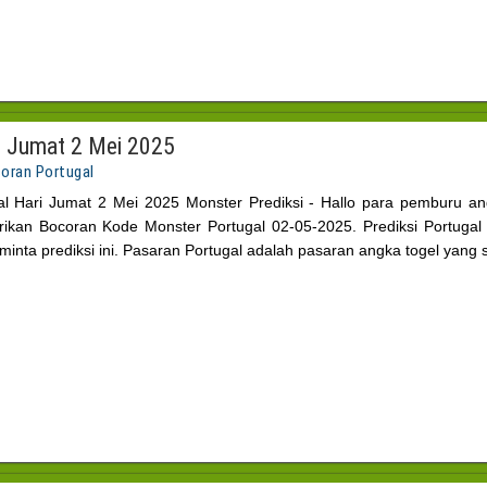
i Jumat 2 Mei 2025
oran Portugal
l Hari Jumat 2 Mei 2025 Monster Prediksi - Hallo para pemburu ang
ikan Bocoran Kode Monster Portugal 02-05-2025. Prediksi Portuga
inta prediksi ini. Pasaran Portugal adalah pasaran angka togel yang