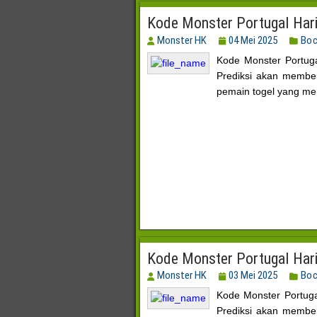
Kode Monster Portugal Hari
Monster HK
04 Mei 2025
Boc
Kode Monster Portuga
Prediksi akan member
pemain togel yang mem
Kode Monster Portugal Har
Monster HK
03 Mei 2025
Boc
Kode Monster Portuga
Prediksi akan member