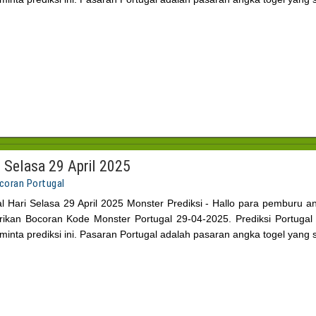
 Selasa 29 April 2025
coran Portugal
 Hari Selasa 29 April 2025 Monster Prediksi - Hallo para pemburu an
ikan Bocoran Kode Monster Portugal 29-04-2025. Prediksi Portuga
inta prediksi ini. Pasaran Portugal adalah pasaran angka togel yang