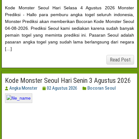
Kode Monster Seoul Hari Selasa 4 Agustus 2026 Monster
Prediksi - Hallo para pemburu angka togel seluruh indonesia,
Monster Prediksi akan memberikan Bocoran Kode Monster Seoul
04-08-2026. Prediksi Seoul kami sediakan karena sudah banyak
pemain togel yang meminta prediksi ini. Pasaran Seoul adalah
pasaran angka togel yang sudah lama berlangsung dari negara
[…]
Read Post
Kode Monster Seoul Hari Senin 3 Agustus 2026
Angka Monster
02 Agustus 2026
Bocoran Seoul