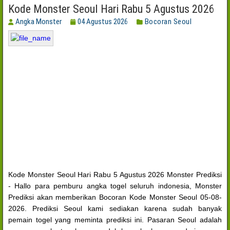
Kode Monster Seoul Hari Rabu 5 Agustus 2026
Angka Monster
04 Agustus 2026
Bocoran Seoul
Kode Monster Seoul Hari Rabu 5 Agustus 2026 Monster Prediksi
- Hallo para pemburu angka togel seluruh indonesia, Monster
Prediksi akan memberikan Bocoran Kode Monster Seoul 05-08-
2026. Prediksi Seoul kami sediakan karena sudah banyak
pemain togel yang meminta prediksi ini. Pasaran Seoul adalah