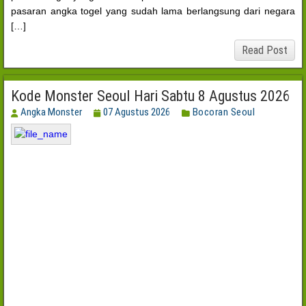
pasaran angka togel yang sudah lama berlangsung dari negara
[…]
Read Post
Kode Monster Seoul Hari Sabtu 8 Agustus 2026
Angka Monster
07 Agustus 2026
Bocoran Seoul