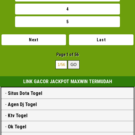
4
5
Next
Last
Page 1 of 56
LINK GACOR JACKPOT MAXWIN TERMUDAH
-
Situs Dota Togel
-
Agen Dj Togel
-
Ktv Togel
-
Ok Togel