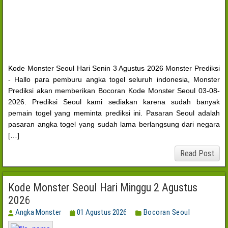
Kode Monster Seoul Hari Senin 3 Agustus 2026 Monster Prediksi
- Hallo para pemburu angka togel seluruh indonesia, Monster
Prediksi akan memberikan Bocoran Kode Monster Seoul 03-08-
2026. Prediksi Seoul kami sediakan karena sudah banyak
pemain togel yang meminta prediksi ini. Pasaran Seoul adalah
pasaran angka togel yang sudah lama berlangsung dari negara
[…]
Read Post
Kode Monster Seoul Hari Minggu 2 Agustus
2026
Angka Monster
01 Agustus 2026
Bocoran Seoul