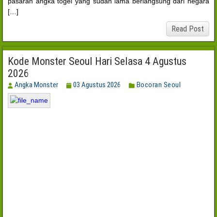
pasaran angka togel yang sudah lama berlangsung dari negara
[…]
Read Post
Kode Monster Seoul Hari Selasa 4 Agustus
2026
Angka Monster
03 Agustus 2026
Bocoran Seoul