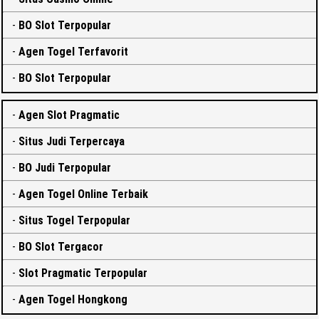
-
BO Slot Terpopular
-
Agen Togel Terfavorit
-
BO Slot Terpopular
-
Agen Slot Pragmatic
-
Situs Judi Terpercaya
-
BO Judi Terpopular
-
Agen Togel Online Terbaik
-
Situs Togel Terpopular
-
BO Slot Tergacor
-
Slot Pragmatic Terpopular
-
Agen Togel Hongkong