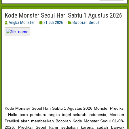
Kode Monster Seoul Hari Sabtu 1 Agustus 2026
Angka Monster
31 Juli 2026
Bocoran Seoul
Kode Monster Seoul Hari Sabtu 1 Agustus 2026 Monster Prediksi
- Hallo para pemburu angka togel seluruh indonesia, Monster
Prediksi akan memberikan Bocoran Kode Monster Seoul 01-08-
2026. Prediksi Seoul kami sediakan karena sudah banyak