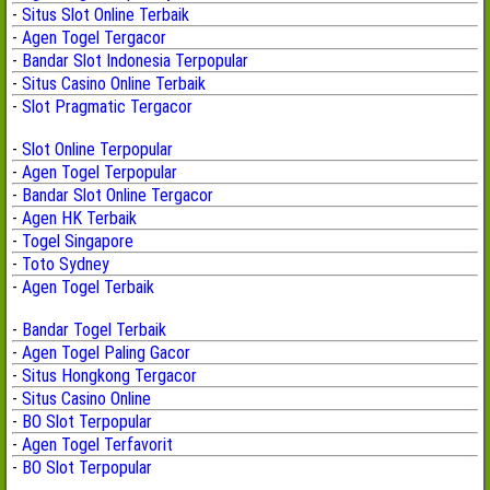
-
Situs Slot Online Terbaik
-
Agen Togel Tergacor
-
Bandar Slot Indonesia Terpopular
-
Situs Casino Online Terbaik
-
Slot Pragmatic Tergacor
-
Slot Online Terpopular
-
Agen Togel Terpopular
-
Bandar Slot Online Tergacor
-
Agen HK Terbaik
-
Togel Singapore
-
Toto Sydney
-
Agen Togel Terbaik
-
Bandar Togel Terbaik
-
Agen Togel Paling Gacor
-
Situs Hongkong Tergacor
-
Situs Casino Online
-
BO Slot Terpopular
-
Agen Togel Terfavorit
-
BO Slot Terpopular