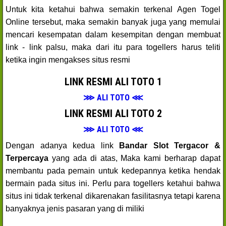
Untuk kita ketahui bahwa semakin terkenal Agen Togel
Online tersebut, maka semakin banyak juga yang memulai
mencari kesempatan dalam kesempitan dengan membuat
link - link palsu, maka dari itu para togellers harus teliti
ketika ingin mengakses situs resmi
LINK RESMI ALI TOTO 1
⋙ ALI TOTO ⋘
LINK RESMI ALI TOTO 2
⋙ ALI TOTO ⋘
Dengan adanya kedua link
Bandar Slot Tergacor &
Terpercaya
yang ada di atas, Maka kami berharap dapat
membantu pada pemain untuk kedepannya ketika hendak
bermain pada situs ini. Perlu para togellers ketahui bahwa
situs ini tidak terkenal dikarenakan fasilitasnya tetapi karena
banyaknya jenis pasaran yang di miliki