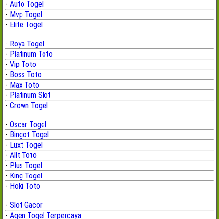
-
Auto Togel
-
Mvp Togel
-
Elite Togel
-
Roya Togel
-
Platinum Toto
-
Vip Toto
-
Boss Toto
-
Max Toto
-
Platinum Slot
-
Crown Togel
-
Oscar Togel
-
Bingot Togel
-
Luxt Togel
-
Alit Toto
-
Plus Togel
-
King Togel
-
Hoki Toto
-
Slot Gacor
-
Agen Togel Terpercaya