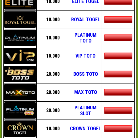
10.000
ELITE TOGEL
10.000
ROYAL TOGEL
PLATINUM
10.000
TOTO
10.000
VIP TOTO
20.000
BOSS TOTO
20.000
MAX TOTO
PLATINUM
20.000
SLOT
10.000
CROWN TOGEL