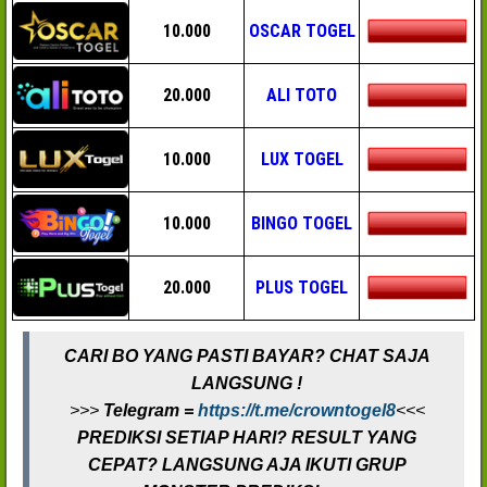
10.000
OSCAR TOGEL
20.000
ALI TOTO
10.000
LUX TOGEL
10.000
BINGO TOGEL
20.000
PLUS TOGEL
CARI BO YANG PASTI BAYAR? CHAT SAJA
LANGSUNG !
>>>
Telegram =
https://t.me/crowntogel8
<<<
PREDIKSI SETIAP HARI? RESULT YANG
CEPAT? LANGSUNG AJA IKUTI GRUP