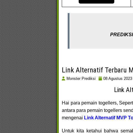
PREDIKSI
Link Alternatif Terbaru 
Monster Prediksi
08 Agustus 2023
Link Al
Hai para pemain togellers, Seper
antara para pemain togellers se
mengenai
Link Alternatif MVP T
Untuk kita ketahui bahwa sema