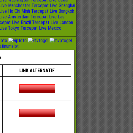
Live Manchester Tercepat
Live Shanghai
Live Ho Chi Minh Tercepat
Live Bangkok
Live Amsterdam Tercepat
Live Las
cepat
Live Brazil Tercepat
Live London
Live Tokyo Tercepat
Live Mexico
A
LINK ALTERNATIF