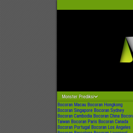
Monster Prediksi
Bocoran Macau
Bocoran Hongkong
Bocoran Singapore
Bocoran Sydney
Bocoran Cambodia
Bocoran China
Bocor
Taiwan
Bocoran Paris
Bocoran Canada
Bocoran Portugal
Bocoran Los Angeles
Bocoran Barcelona
Bocoran Liverpool