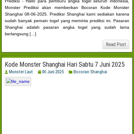
Prediksi - Hallo para pemburu angka togel seluruh indonesia,
Monster Prediksi akan memberikan Bocoran Kode Monster
Shanghai 08-06-2025. Prediksi Shanghai kami sediakan karena
sudah banyak pemain togel yang meminta prediksi ini. Pasaran
Shanghai adalah pasaran angka togel yang sudah lama
berlangsung […]
Read Post
Kode Monster Shanghai Hari Sabtu 7 Juni 2025
Monster Laut
06 Juni 2025
Bocoran Shanghai