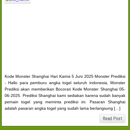
Kode Monster Shanghai Hari Kamis 5 Juni 2025 Monster Prediksi
- Hallo para pemburu angka togel seluruh indonesia, Monster
Prediksi akan memberikan Bocoran Kode Monster Shanghai 05-
06-2025. Prediksi Shanghai kami sediakan karena sudah banyak
pemain togel yang meminta prediksi ini. Pasaran Shanghai
adalah pasaran angka togel yang sudah lama berlangsung […]
Read Post