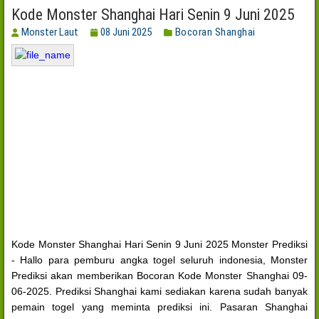
Kode Monster Shanghai Hari Senin 9 Juni 2025
Monster Laut
08 Juni 2025
Bocoran Shanghai
Kode Monster Shanghai Hari Senin 9 Juni 2025 Monster Prediksi
- Hallo para pemburu angka togel seluruh indonesia, Monster
Prediksi akan memberikan Bocoran Kode Monster Shanghai 09-
06-2025. Prediksi Shanghai kami sediakan karena sudah banyak
pemain togel yang meminta prediksi ini. Pasaran Shanghai