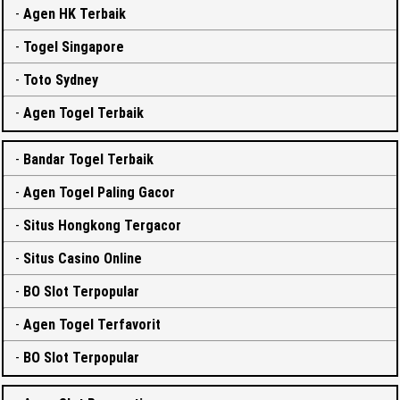
-
Agen HK Terbaik
-
Togel Singapore
-
Toto Sydney
-
Agen Togel Terbaik
-
Bandar Togel Terbaik
-
Agen Togel Paling Gacor
-
Situs Hongkong Tergacor
-
Situs Casino Online
-
BO Slot Terpopular
-
Agen Togel Terfavorit
-
BO Slot Terpopular