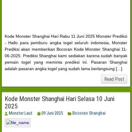
Kode Monster Shanghai Hari Rabu 11 Juni 2025 Monster Prediksi
- Hallo para pemburu angka togel seluruh indonesia, Monster
Prediksi akan memberikan Bocoran Kode Monster Shanghai 11-
06-2025. Prediksi Shanghai kami sediakan karena sudah banyak
pemain togel yang meminta prediksi ini. Pasaran Shanghai
adalah pasaran angka togel yang sudah lama berlangsung […]
Read Post
Kode Monster Shanghai Hari Selasa 10 Juni
2025
Monster Laut
09 Juni 2025
Bocoran Shanghai