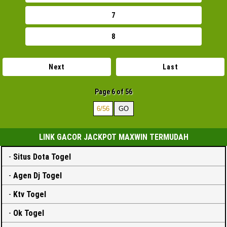
7
8
Next
Last
Page 6 of 56
LINK GACOR JACKPOT MAXWIN TERMUDAH
-
Situs Dota Togel
-
Agen Dj Togel
-
Ktv Togel
-
Ok Togel