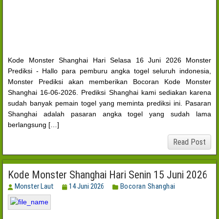
Kode Monster Shanghai Hari Selasa 16 Juni 2026 Monster
Prediksi - Hallo para pemburu angka togel seluruh indonesia,
Monster Prediksi akan memberikan Bocoran Kode Monster
Shanghai 16-06-2026. Prediksi Shanghai kami sediakan karena
sudah banyak pemain togel yang meminta prediksi ini. Pasaran
Shanghai adalah pasaran angka togel yang sudah lama
berlangsung […]
Read Post
Kode Monster Shanghai Hari Senin 15 Juni 2026
Monster Laut
14 Juni 2026
Bocoran Shanghai