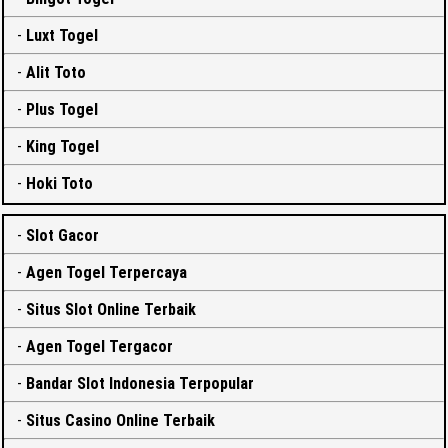
-
Luxt Togel
-
Alit Toto
-
Plus Togel
-
King Togel
-
Hoki Toto
-
Slot Gacor
-
Agen Togel Terpercaya
-
Situs Slot Online Terbaik
-
Agen Togel Tergacor
-
Bandar Slot Indonesia Terpopular
-
Situs Casino Online Terbaik