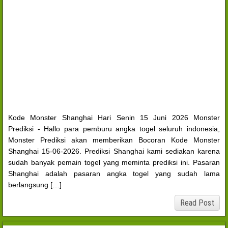
Kode Monster Shanghai Hari Senin 15 Juni 2026 Monster
Prediksi - Hallo para pemburu angka togel seluruh indonesia,
Monster Prediksi akan memberikan Bocoran Kode Monster
Shanghai 15-06-2026. Prediksi Shanghai kami sediakan karena
sudah banyak pemain togel yang meminta prediksi ini. Pasaran
Shanghai adalah pasaran angka togel yang sudah lama
berlangsung […]
Read Post