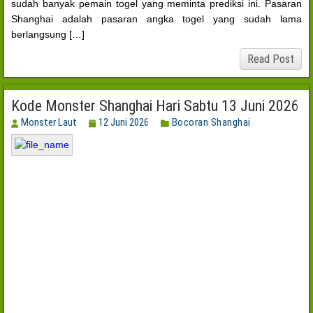
sudah banyak pemain togel yang meminta prediksi ini. Pasaran
Shanghai adalah pasaran angka togel yang sudah lama
berlangsung […]
Read Post
Kode Monster Shanghai Hari Sabtu 13 Juni 2026
Monster Laut
12 Juni 2026
Bocoran Shanghai