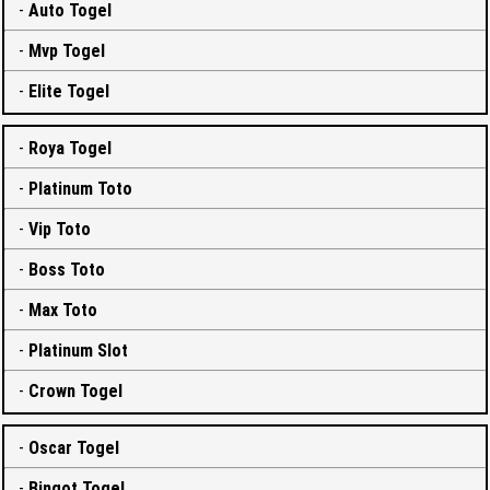
-
Auto Togel
-
Mvp Togel
-
Elite Togel
-
Roya Togel
-
Platinum Toto
-
Vip Toto
-
Boss Toto
-
Max Toto
-
Platinum Slot
-
Crown Togel
-
Oscar Togel
-
Bingot Togel