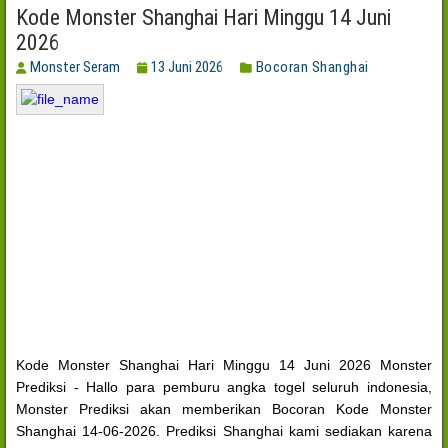
Kode Monster Shanghai Hari Minggu 14 Juni
2026
Monster Seram
13 Juni 2026
Bocoran Shanghai
Kode Monster Shanghai Hari Minggu 14 Juni 2026 Monster
Prediksi - Hallo para pemburu angka togel seluruh indonesia,
Monster Prediksi akan memberikan Bocoran Kode Monster
Shanghai 14-06-2026. Prediksi Shanghai kami sediakan karena