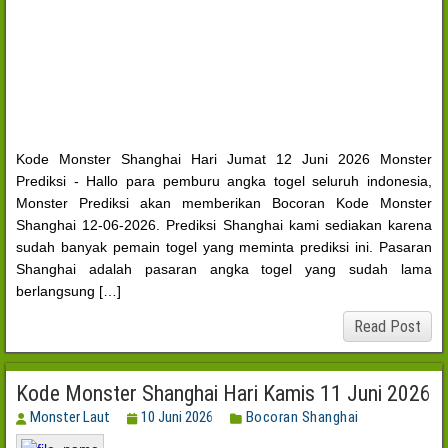
Kode Monster Shanghai Hari Jumat 12 Juni 2026 Monster
Prediksi - Hallo para pemburu angka togel seluruh indonesia,
Monster Prediksi akan memberikan Bocoran Kode Monster
Shanghai 12-06-2026. Prediksi Shanghai kami sediakan karena
sudah banyak pemain togel yang meminta prediksi ini. Pasaran
Shanghai adalah pasaran angka togel yang sudah lama
berlangsung […]
Read Post
Kode Monster Shanghai Hari Kamis 11 Juni 2026
Monster Laut
10 Juni 2026
Bocoran Shanghai