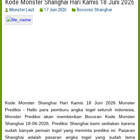
Kode Monster Shanghai Hari Kamis 18 Juni 2026
Monster Laut
17 Juni 2026
Bocoran Shanghai
Kode Monster Shanghai Hari Kamis 18 Juni 2026 Monster
Prediksi - Hallo para pemburu angka togel seluruh indonesia,
Monster Prediksi akan memberikan Bocoran Kode Monster
Shanghai 18-06-2026. Prediksi Shanghai kami sediakan karena
sudah banyak pemain togel yang meminta prediksi ini. Pasaran
Shanghai adalah pasaran angka togel yang sudah lama