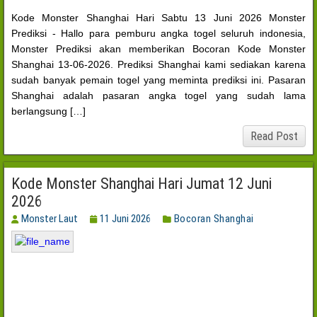
Kode Monster Shanghai Hari Sabtu 13 Juni 2026 Monster
Prediksi - Hallo para pemburu angka togel seluruh indonesia,
Monster Prediksi akan memberikan Bocoran Kode Monster
Shanghai 13-06-2026. Prediksi Shanghai kami sediakan karena
sudah banyak pemain togel yang meminta prediksi ini. Pasaran
Shanghai adalah pasaran angka togel yang sudah lama
berlangsung […]
Read Post
Kode Monster Shanghai Hari Jumat 12 Juni
2026
Monster Laut
11 Juni 2026
Bocoran Shanghai