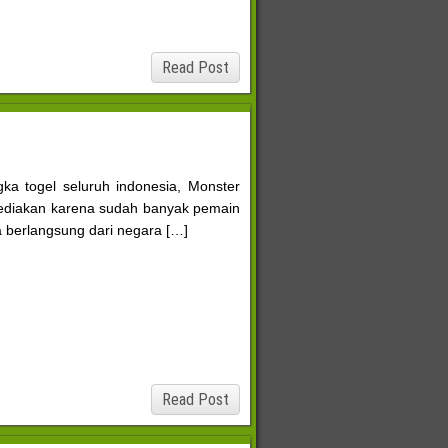
Read Post
ka togel seluruh indonesia, Monster
sediakan karena sudah banyak pemain
a berlangsung dari negara […]
Read Post