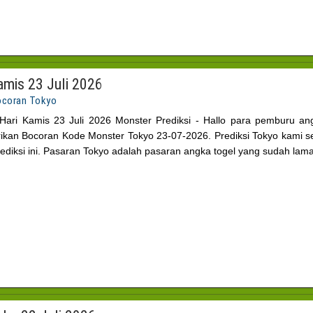
mis 23 Juli 2026
ocoran Tokyo
ari Kamis 23 Juli 2026 Monster Prediksi - Hallo para pemburu ang
ikan Bocoran Kode Monster Tokyo 23-07-2026. Prediksi Tokyo kami 
ediksi ini. Pasaran Tokyo adalah pasaran angka togel yang sudah lam