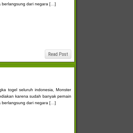
a berlangsung dari negara […]
Read Post
ka togel seluruh indonesia, Monster
sediakan karena sudah banyak pemain
a berlangsung dari negara […]