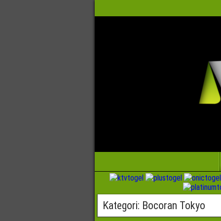
Kategori: Bocoran Tokyo