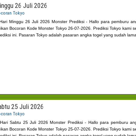
nggu 26 Juli 2026
ocoran Tokyo
ari Minggu 26 Juli 2026 Monster Prediksi - Hallo para pemburu ang
ikan Bocoran Kode Monster Tokyo 26-07-2026. Prediksi Tokyo kami 
ediksi ini. Pasaran Tokyo adalah pasaran angka togel yang sudah lam
btu 25 Juli 2026
ocoran Tokyo
ari Sabtu 25 Juli 2026 Monster Prediksi - Hallo para pemburu ang
ikan Bocoran Kode Monster Tokyo 25-07-2026. Prediksi Tokyo kami 
ediksi ini. Pasaran Tokyo adalah pasaran angka togel yang sudah lam