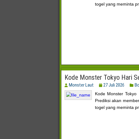
togel yang meminta pr
Kode Monster Tokyo Hari Se
Monster Laut
27 Juli 2026
B
Kode Monster Tokyo H
Prediksi akan member
togel yang meminta pr