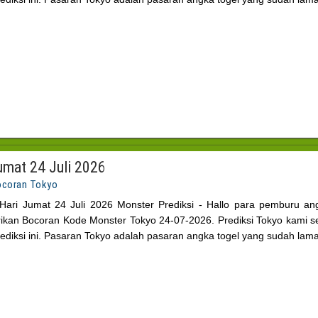
umat 24 Juli 2026
ocoran Tokyo
ari Jumat 24 Juli 2026 Monster Prediksi - Hallo para pemburu ang
ikan Bocoran Kode Monster Tokyo 24-07-2026. Prediksi Tokyo kami 
ediksi ini. Pasaran Tokyo adalah pasaran angka togel yang sudah lam