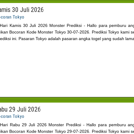
mis 30 Juli 2026
ocoran Tokyo
ari Kamis 30 Juli 2026 Monster Prediksi - Hallo para pemburu ang
ikan Bocoran Kode Monster Tokyo 30-07-2026. Prediksi Tokyo kami 
ediksi ini. Pasaran Tokyo adalah pasaran angka togel yang sudah lam
bu 29 Juli 2026
ocoran Tokyo
ari Rabu 29 Juli 2026 Monster Prediksi - Hallo para pemburu ang
ikan Bocoran Kode Monster Tokyo 29-07-2026. Prediksi Tokyo kami 