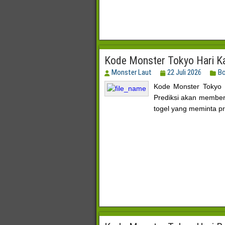
Kode Monster Tokyo Hari Ka
Monster Laut
22 Juli 2026
B
Kode Monster Tokyo H
Prediksi akan member
togel yang meminta pr